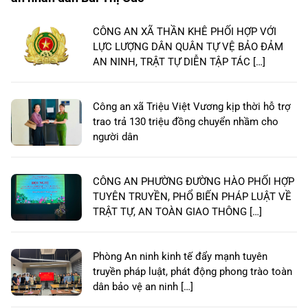
CÔNG AN XÃ THẦN KHÊ PHỐI HỢP VỚI
LỰC LƯỢNG DÂN QUÂN TỰ VỆ BẢO ĐẢM
AN NINH, TRẬT TỰ DIỄN TẬP TÁC […]
Công an xã Triệu Việt Vương kịp thời hỗ trợ
trao trả 130 triệu đồng chuyển nhầm cho
người dân
CÔNG AN PHƯỜNG ĐƯỜNG HÀO PHỐI HỢP
TUYÊN TRUYỀN, PHỔ BIẾN PHÁP LUẬT VỀ
TRẬT TỰ, AN TOÀN GIAO THÔNG […]
Phòng An ninh kinh tế đẩy mạnh tuyên
truyền pháp luật, phát động phong trào toàn
dân bảo vệ an ninh […]