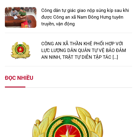
Công dân tự giác giao nộp súng kíp sau khi
được Công an xã Nam Đông Hưng tuyên
truyền, vận động
CÔNG AN XÃ THẦN KHÊ PHỐI HỢP VỚI
LỰC LƯỢNG DÂN QUÂN TỰ VỆ BẢO ĐẢM
AN NINH, TRẬT TỰ DIỄN TẬP TÁC […]
ĐỌC NHIỀU