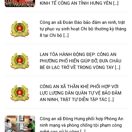
KINH TẾ CÔNG AN TỈNH HƯNG YÊN […]
Công an xã Đoàn Đào bảo đảm an ninh, trật
tự phục vụ sinh hoạt Chi bộ thường kỳ tháng
8 tại Chi bộ […]
LAN TỎA HÀNH ĐỘNG ĐẸP: CÔNG AN
PHƯỜNG PHỐ HIẾN GIÚP ĐỠ, ĐƯA CHÁU
BÉ ĐI LẠC TRỞ VỀ TRONG VÒNG TAY […]
CÔNG AN XÃ THẦN KHÊ PHỐI HỢP VỚI
LỰC LƯỢNG DÂN QUÂN TỰ VỆ BẢO ĐẢM
AN NINH, TRẬT TỰ DIỄN TẬP TÁC […]
Công an xã Đông Hưng phối hợp Phòng An
ninh mạng và phòng chống tội phạm công
nghệ cao xử lý công […]