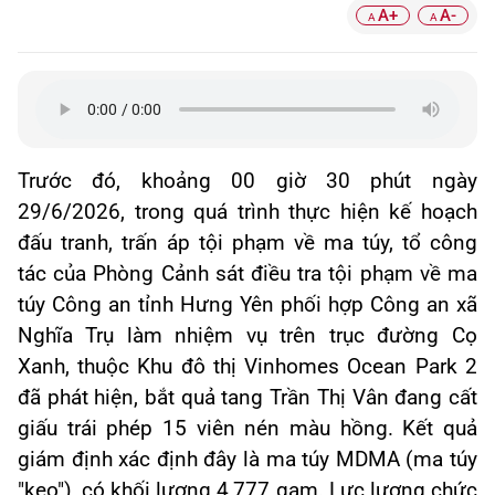
A+
A-
A
A
Trước đó, khoảng 00 giờ 30 phút ngày
29/6/2026, trong quá trình thực hiện kế hoạch
đấu tranh, trấn áp tội phạm về ma túy, tổ công
tác của Phòng Cảnh sát điều tra tội phạm về ma
túy Công an tỉnh Hưng Yên phối hợp Công an xã
Nghĩa Trụ làm nhiệm vụ trên trục đường Cọ
Xanh, thuộc Khu đô thị Vinhomes Ocean Park 2
đã phát hiện, bắt quả tang Trần Thị Vân đang cất
giấu trái phép 15 viên nén màu hồng. Kết quả
giám định xác định đây là ma túy MDMA (ma túy
"kẹo"), có khối lượng 4,777 gam. Lực lượng chức