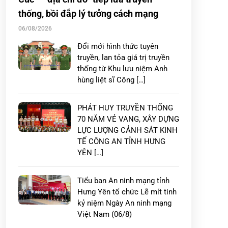
thống, bồi đắp lý tưởng cách mạng
06/08/2026
Đổi mới hình thức tuyên
truyền, lan tỏa giá trị truyền
thống từ Khu lưu niệm Anh
hùng liệt sĩ Công […]
PHÁT HUY TRUYỀN THỐNG
70 NĂM VẺ VANG, XÂY DỰNG
LỰC LƯỢNG CẢNH SÁT KINH
TẾ CÔNG AN TỈNH HƯNG
YÊN […]
Tiểu ban An ninh mạng tỉnh
Hưng Yên tổ chức Lễ mít tinh
kỷ niệm Ngày An ninh mạng
Việt Nam (06/8)