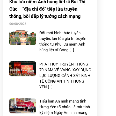
Khu lưu niệm Anh hùng liệt sĩ Bùi Thị
Cúc – “địa chỉ đỏ” tiếp lửa truyền
thống, bồi đắp lý tưởng cách mạng
06/08/2026
Đổi mới hình thức tuyên
truyền, lan tỏa giá trị truyền
thống từ Khu lưu niệm Anh
hùng liệt sĩ Công […]
PHÁT HUY TRUYỀN THỐNG
70 NĂM VẺ VANG, XÂY DỰNG
LỰC LƯỢNG CẢNH SÁT KINH
TẾ CÔNG AN TỈNH HƯNG
YÊN […]
Tiểu ban An ninh mạng tỉnh
Hưng Yên tổ chức Lễ mít tinh
kỷ niệm Ngày An ninh mạng