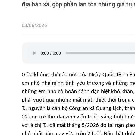
địa bàn xã, góp phần lan tỏa những giá trị
03/06/2026
Giữa không khí náo nức của Ngày Quốc tế Thiếu
em nhỏ nhà mình tình yêu thương và những món
những em nhỏ có hoàn cảnh đặc biệt khó khăn, 
phải vượt qua những mất mát, thiệt thòi trong 
T., nguyên là cán bộ Công an xã Quang Lịch, thá
02 con trẻ thơ dại vĩnh viễn thiếu vắng tình th
vợ là chị T., đã mất tháng 5/2026 do tai nạn gia
nhỏ nhất năm nay vừa tròn 2 tuổi. Nắm bắt đượ