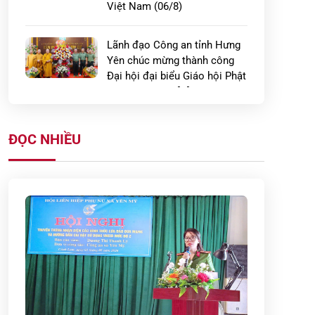
Việt Nam (06/8)
Lãnh đạo Công an tỉnh Hưng
Yên chúc mừng thành công
Đại hội đại biểu Giáo hội Phật
giáo Việt Nam […]
Công an xã Lạc Đạo ra quân
ĐỌC NHIỀU
kiểm tra cư trú kết hợp test
nhanh ma túy tại các khu nhà
trọ trên địa […]
Công an xã Bắc Tiên Hưng
tham gia nghiệm thu kết quả
tập huấn điều lệnh, quân sự,
võ thuật năm 2026
Xã Hưng Hà tổ chức diễn tập