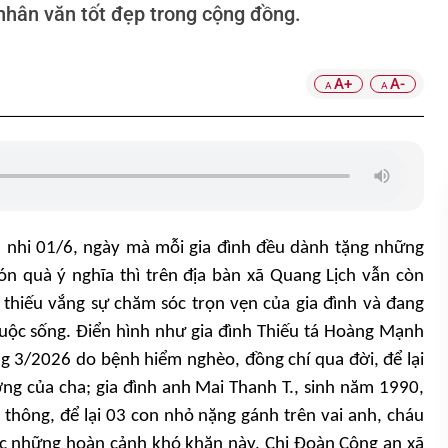
 nhân văn tốt đẹp trong cộng đồng.
A+
A-
A
A
 nhi 01/6, ngày mà mỗi gia đình đều dành tặng những
 quà ý nghĩa thì trên địa bàn xã Quang Lịch vẫn còn
thiếu vắng sự chăm sóc trọn vẹn của gia đình và đang
cuộc sống. Điển hình như gia đình Thiếu tá Hoàng Mạnh
ng 3/2026 do bệnh hiểm nghèo, đồng chí qua đời, để lại
ương của cha; gia đình anh Mai Thanh T., sinh năm 1990,
o thông, để lại 03 con nhỏ nặng gánh trên vai anh, cháu
c những hoàn cảnh khó khăn này, Chi Đoàn Công an xã