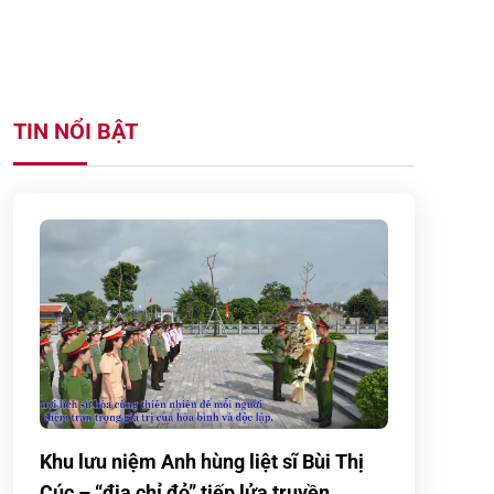
TIN NỔI BẬT
Khu lưu niệm Anh hùng liệt sĩ Bùi Thị
Cúc – “địa chỉ đỏ” tiếp lửa truyền