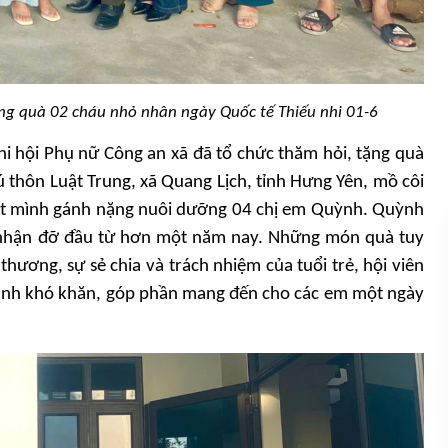
ặng quà 02 cháu nhỏ nhân ngày Quốc tế Thiếu nhi 01-6
i hội Phụ nữ Công an xã đã tổ chức thăm hỏi, tặng quà
thôn Luật Trung, xã Quang Lịch, tỉnh Hưng Yên, mồ côi
ột mình gánh nặng nuôi dưỡng 04 chị em Quỳnh. Quỳnh
 nhận đỡ đầu từ hơn một năm nay. Những món quà tuy
hương, sự sẻ chia và trách nhiệm của tuổi trẻ, hội viên
cảnh khó khăn, góp phần mang đến cho các em một ngày