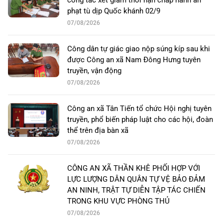
phạt tù dịp Quốc khánh 02/9
07/08/2026
Công dân tự giác giao nộp súng kíp sau khi
được Công an xã Nam Đông Hưng tuyên
truyền, vận động
07/08/2026
Công an xã Tân Tiến tổ chức Hội nghị tuyên
truyền, phổ biến pháp luật cho các hội, đoàn
thể trên địa bàn xã
07/08/2026
CÔNG AN XÃ THẦN KHÊ PHỐI HỢP VỚI
LỰC LƯỢNG DÂN QUÂN TỰ VỆ BẢO ĐẢM
AN NINH, TRẬT TỰ DIỄN TẬP TÁC CHIẾN
TRONG KHU VỰC PHÒNG THỦ
07/08/2026