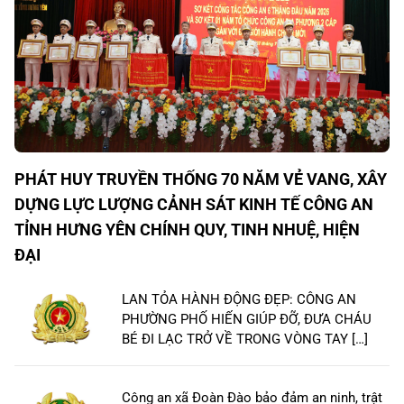
PHÁT HUY TRUYỀN THỐNG 70 NĂM VẺ VANG, XÂY
DỰNG LỰC LƯỢNG CẢNH SÁT KINH TẾ CÔNG AN
TỈNH HƯNG YÊN CHÍNH QUY, TINH NHUỆ, HIỆN
ĐẠI
LAN TỎA HÀNH ĐỘNG ĐẸP: CÔNG AN
PHƯỜNG PHỐ HIẾN GIÚP ĐỠ, ĐƯA CHÁU
BÉ ĐI LẠC TRỞ VỀ TRONG VÒNG TAY […]
Công an xã Đoàn Đào bảo đảm an ninh, trật