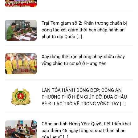
Trại Tạm giam số 2: Khẩn trương chuẩn bị
công tác xét giảm thời hạn chấp hành án
phạt tù dịp Quốc […]
Xây dựng thế trận phòng cháy, chữa cháy
vững chắc từ cơ sở ở Hưng Yên
LAN TỎA HÀNH ĐỘNG ĐẸP: CÔNG AN
PHƯỜNG PHỐ HIẾN GIÚP ĐỠ, ĐƯA CHÁU
BÉ ĐI LẠC TRỞ VỀ TRONG VÒNG TAY […]
Công an tỉnh Hưng Yên: Quyết liệt triển khai
cao điểm 45 ngày tổng rà soát thân nhân
của liệt sĩ […]