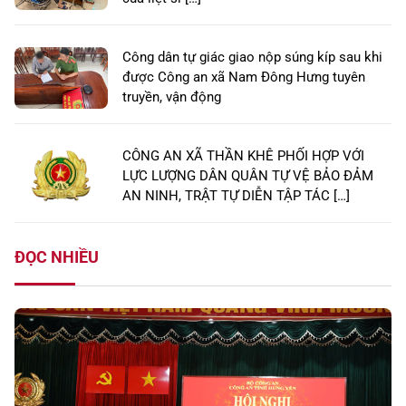
Công dân tự giác giao nộp súng kíp sau khi
được Công an xã Nam Đông Hưng tuyên
truyền, vận động
CÔNG AN XÃ THẦN KHÊ PHỐI HỢP VỚI
LỰC LƯỢNG DÂN QUÂN TỰ VỆ BẢO ĐẢM
AN NINH, TRẬT TỰ DIỄN TẬP TÁC […]
ĐỌC NHIỀU