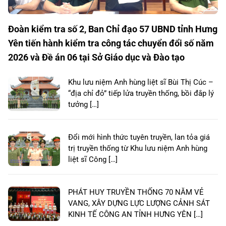
Đoàn kiểm tra số 2, Ban Chỉ đạo 57 UBND tỉnh Hưng
Yên tiến hành kiểm tra công tác chuyển đổi số năm
2026 và Đề án 06 tại Sở Giáo dục và Đào tạo
Khu lưu niệm Anh hùng liệt sĩ Bùi Thị Cúc –
“địa chỉ đỏ” tiếp lửa truyền thống, bồi đắp lý
tưởng […]
Đổi mới hình thức tuyên truyền, lan tỏa giá
trị truyền thống từ Khu lưu niệm Anh hùng
liệt sĩ Công […]
PHÁT HUY TRUYỀN THỐNG 70 NĂM VẺ
VANG, XÂY DỰNG LỰC LƯỢNG CẢNH SÁT
KINH TẾ CÔNG AN TỈNH HƯNG YÊN […]