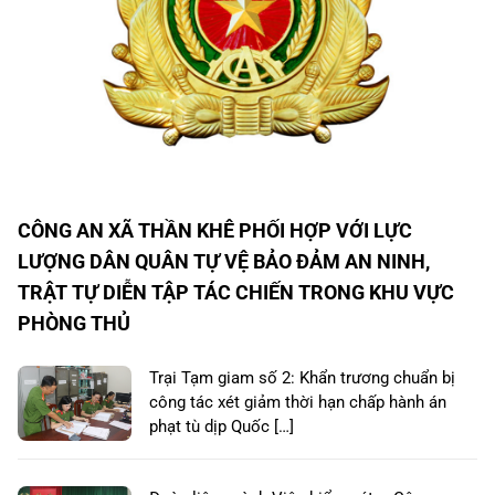
CÔNG AN XÃ THẦN KHÊ PHỐI HỢP VỚI LỰC
LƯỢNG DÂN QUÂN TỰ VỆ BẢO ĐẢM AN NINH,
TRẬT TỰ DIỄN TẬP TÁC CHIẾN TRONG KHU VỰC
PHÒNG THỦ
Trại Tạm giam số 2: Khẩn trương chuẩn bị
công tác xét giảm thời hạn chấp hành án
phạt tù dịp Quốc […]