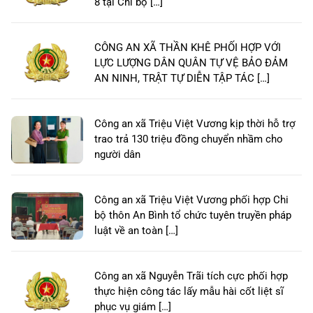
8 tại Chi bộ […]
CÔNG AN XÃ THẦN KHÊ PHỐI HỢP VỚI
LỰC LƯỢNG DÂN QUÂN TỰ VỆ BẢO ĐẢM
AN NINH, TRẬT TỰ DIỄN TẬP TÁC […]
Công an xã Triệu Việt Vương kịp thời hỗ trợ
trao trả 130 triệu đồng chuyển nhầm cho
người dân
Công an xã Triệu Việt Vương phối hợp Chi
bộ thôn An Bình tổ chức tuyên truyền pháp
luật về an toàn […]
Công an xã Nguyễn Trãi tích cực phối hợp
thực hiện công tác lấy mẫu hài cốt liệt sĩ
phục vụ giám […]