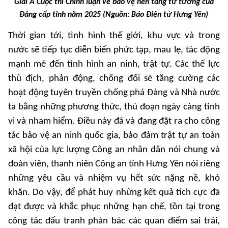
Giải A Cuộc thi Chính luận về bảo vệ nền tảng tư tưởng của
Đảng cấp tỉnh năm 2025
(Nguồn: Báo Điện tử Hưng Yên)
Thời gian tới, tình hình thế giới, khu vực và trong
nước sẽ tiếp tục diễn biến phức tạp, mau lẹ, tác động
mạnh mẽ đến tình hình an ninh, trật tự. Các thế lực
thù địch, phản động, chống đối sẽ tăng cường các
hoạt động tuyên truyền chống phá Đảng và Nhà nước
ta bằng những phương thức, thủ đoạn ngày càng tinh
vi và nham hiểm. Điều này đã và đang đặt ra cho công
tác bảo vệ an ninh quốc gia, bảo đảm trật tự an toàn
xã hội của lực lượng Công an nhân dân nói chung và
đoàn viên, thanh niên Công an tỉnh Hưng Yên nói riêng
những yêu cầu và nhiệm vụ hết sức nặng nề, khó
khăn. Do vậy, để phát huy những kết quả tích cực đã
đạt được và khắc phục những hạn chế, tồn tại trong
công tác đấu tranh phản bác các quan điểm sai trái,