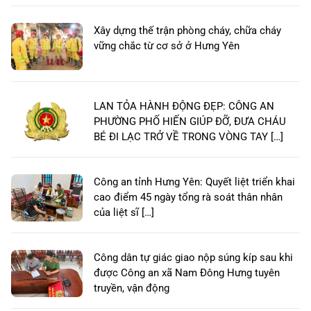
Xây dựng thế trận phòng cháy, chữa cháy
vững chắc từ cơ sở ở Hưng Yên
LAN TỎA HÀNH ĐỘNG ĐẸP: CÔNG AN
PHƯỜNG PHỐ HIẾN GIÚP ĐỠ, ĐƯA CHÁU
BÉ ĐI LẠC TRỞ VỀ TRONG VÒNG TAY […]
Công an tỉnh Hưng Yên: Quyết liệt triển khai
cao điểm 45 ngày tổng rà soát thân nhân
của liệt sĩ […]
Công dân tự giác giao nộp súng kíp sau khi
được Công an xã Nam Đông Hưng tuyên
truyền, vận động