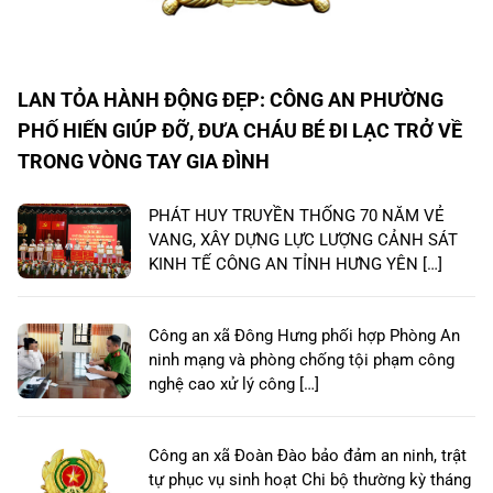
LAN TỎA HÀNH ĐỘNG ĐẸP: CÔNG AN PHƯỜNG
PHỐ HIẾN GIÚP ĐỠ, ĐƯA CHÁU BÉ ĐI LẠC TRỞ VỀ
TRONG VÒNG TAY GIA ĐÌNH
PHÁT HUY TRUYỀN THỐNG 70 NĂM VẺ
VANG, XÂY DỰNG LỰC LƯỢNG CẢNH SÁT
KINH TẾ CÔNG AN TỈNH HƯNG YÊN […]
Công an xã Đông Hưng phối hợp Phòng An
ninh mạng và phòng chống tội phạm công
nghệ cao xử lý công […]
Công an xã Đoàn Đào bảo đảm an ninh, trật
tự phục vụ sinh hoạt Chi bộ thường kỳ tháng