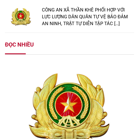
CÔNG AN XÃ THẦN KHÊ PHỐI HỢP VỚI
LỰC LƯỢNG DÂN QUÂN TỰ VỆ BẢO ĐẢM
AN NINH, TRẬT TỰ DIỄN TẬP TÁC […]
ĐỌC NHIỀU