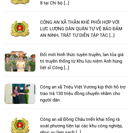
8 tại Chi bộ […]
CÔNG AN XÃ THẦN KHÊ PHỐI HỢP VỚI
LỰC LƯỢNG DÂN QUÂN TỰ VỆ BẢO ĐẢM
AN NINH, TRẬT TỰ DIỄN TẬP TÁC […]
Đổi mới hình thức tuyên truyền, lan tỏa giá
trị truyền thống từ Khu lưu niệm Anh hùng
liệt sĩ Công […]
Công an xã Triệu Việt Vương kịp thời hỗ trợ
trao trả 130 triệu đồng chuyển nhầm cho
người dân
Công an xã Đồng Châu triển khai tổng rà
soát phương tiện tại các khu công nghiệp,
phục vụ làm sạch […]