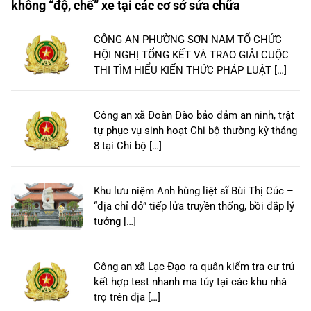
không “độ, chế” xe tại các cơ sở sửa chữa
CÔNG AN PHƯỜNG SƠN NAM TỔ CHỨC
HỘI NGHỊ TỔNG KẾT VÀ TRAO GIẢI CUỘC
THI TÌM HIỂU KIẾN THỨC PHÁP LUẬT […]
Công an xã Đoàn Đào bảo đảm an ninh, trật
tự phục vụ sinh hoạt Chi bộ thường kỳ tháng
8 tại Chi bộ […]
Khu lưu niệm Anh hùng liệt sĩ Bùi Thị Cúc –
“địa chỉ đỏ” tiếp lửa truyền thống, bồi đắp lý
tưởng […]
Công an xã Lạc Đạo ra quân kiểm tra cư trú
kết hợp test nhanh ma túy tại các khu nhà
trọ trên địa […]