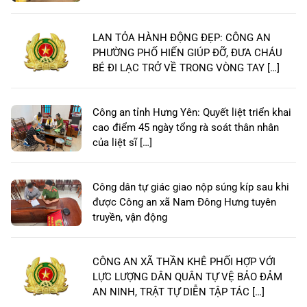
LAN TỎA HÀNH ĐỘNG ĐẸP: CÔNG AN
PHƯỜNG PHỐ HIẾN GIÚP ĐỠ, ĐƯA CHÁU
BÉ ĐI LẠC TRỞ VỀ TRONG VÒNG TAY […]
Công an tỉnh Hưng Yên: Quyết liệt triển khai
cao điểm 45 ngày tổng rà soát thân nhân
của liệt sĩ […]
Công dân tự giác giao nộp súng kíp sau khi
được Công an xã Nam Đông Hưng tuyên
truyền, vận động
CÔNG AN XÃ THẦN KHÊ PHỐI HỢP VỚI
LỰC LƯỢNG DÂN QUÂN TỰ VỆ BẢO ĐẢM
AN NINH, TRẬT TỰ DIỄN TẬP TÁC […]