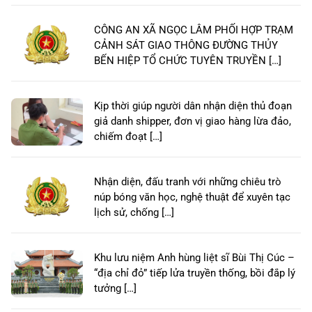
CÔNG AN XÃ NGỌC LÂM PHỐI HỢP TRẠM
CẢNH SÁT GIAO THÔNG ĐƯỜNG THỦY
BẾN HIỆP TỔ CHỨC TUYÊN TRUYỀN […]
Kịp thời giúp người dân nhận diện thủ đoạn
giả danh shipper, đơn vị giao hàng lừa đảo,
chiếm đoạt […]
Nhận diện, đấu tranh với những chiêu trò
núp bóng văn học, nghệ thuật để xuyên tạc
lịch sử, chống […]
Khu lưu niệm Anh hùng liệt sĩ Bùi Thị Cúc –
“địa chỉ đỏ” tiếp lửa truyền thống, bồi đắp lý
tưởng […]