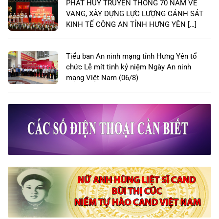
PHÁT HUY TRUYỀN THỐNG 70 NĂM VẺ
VANG, XÂY DỰNG LỰC LƯỢNG CẢNH SÁT
KINH TẾ CÔNG AN TỈNH HƯNG YÊN […]
Tiểu ban An ninh mạng tỉnh Hưng Yên tổ
chức Lễ mít tinh kỷ niệm Ngày An ninh
mạng Việt Nam (06/8)