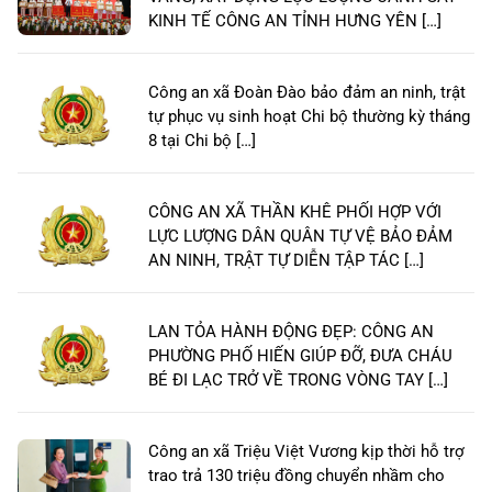
KINH TẾ CÔNG AN TỈNH HƯNG YÊN […]
Công an xã Đoàn Đào bảo đảm an ninh, trật
tự phục vụ sinh hoạt Chi bộ thường kỳ tháng
8 tại Chi bộ […]
CÔNG AN XÃ THẦN KHÊ PHỐI HỢP VỚI
LỰC LƯỢNG DÂN QUÂN TỰ VỆ BẢO ĐẢM
AN NINH, TRẬT TỰ DIỄN TẬP TÁC […]
LAN TỎA HÀNH ĐỘNG ĐẸP: CÔNG AN
PHƯỜNG PHỐ HIẾN GIÚP ĐỠ, ĐƯA CHÁU
BÉ ĐI LẠC TRỞ VỀ TRONG VÒNG TAY […]
Công an xã Triệu Việt Vương kịp thời hỗ trợ
trao trả 130 triệu đồng chuyển nhầm cho