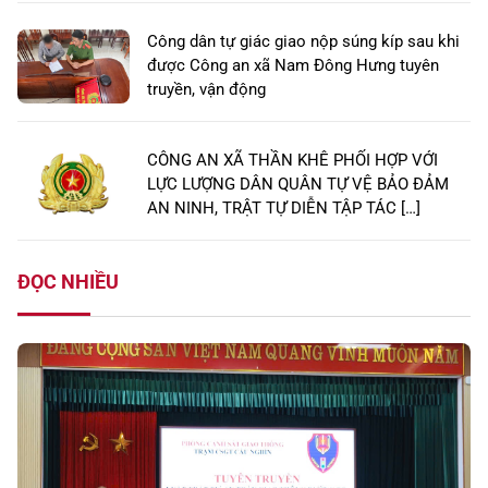
Công dân tự giác giao nộp súng kíp sau khi
được Công an xã Nam Đông Hưng tuyên
truyền, vận động
CÔNG AN XÃ THẦN KHÊ PHỐI HỢP VỚI
LỰC LƯỢNG DÂN QUÂN TỰ VỆ BẢO ĐẢM
AN NINH, TRẬT TỰ DIỄN TẬP TÁC […]
ĐỌC NHIỀU