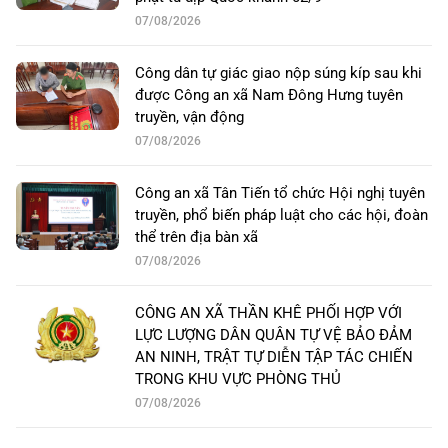
07/08/2026
Công dân tự giác giao nộp súng kíp sau khi
được Công an xã Nam Đông Hưng tuyên
truyền, vận động
07/08/2026
Công an xã Tân Tiến tổ chức Hội nghị tuyên
truyền, phổ biến pháp luật cho các hội, đoàn
thể trên địa bàn xã
07/08/2026
CÔNG AN XÃ THẦN KHÊ PHỐI HỢP VỚI
LỰC LƯỢNG DÂN QUÂN TỰ VỆ BẢO ĐẢM
AN NINH, TRẬT TỰ DIỄN TẬP TÁC CHIẾN
TRONG KHU VỰC PHÒNG THỦ
07/08/2026