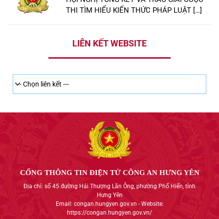
THI TÌM HIỂU KIẾN THỨC PHÁP LUẬT […]
LIÊN KẾT WEBSITE
CỔNG THÔNG TIN ĐIỆN TỬ CÔNG AN HƯNG YÊN
Địa chỉ: số 45 đường Hải Thượng Lãn Ông, phường Phố Hiến, tỉnh
Hưng Yên
Email: congan.hungyen.gov.vn - Website:
https://congan.hungyen.gov.vn/