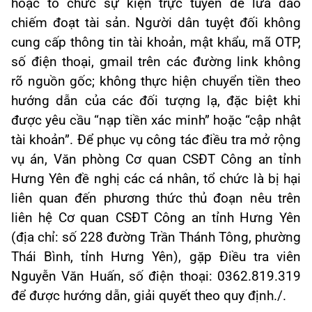
hoặc tổ chức sự kiện trực tuyến để lừa đảo
chiếm đoạt tài sản. Người dân tuyệt đối không
cung cấp thông tin tài khoản, mật khẩu, mã OTP,
số điện thoại, gmail trên các đường link không
rõ nguồn gốc; không thực hiện chuyển tiền theo
hướng dẫn của các đối tượng lạ, đặc biệt khi
được yêu cầu “nạp tiền xác minh” hoặc “cập nhật
tài khoản”. Để phục vụ công tác điều tra mở rộng
vụ án, Văn phòng Cơ quan CSĐT Công an tỉnh
Hưng Yên đề nghị các cá nhân, tổ chức là bị hại
liên quan đến phương thức thủ đoạn nêu trên
liên hệ Cơ quan CSĐT Công an tỉnh Hưng Yên
(địa chỉ: số 228 đường Trần Thánh Tông, phường
Thái Bình, tỉnh Hưng Yên), gặp Điều tra viên
Nguyễn Văn Huấn, số điện thoại: 0362.819.319
để được hướng dẫn, giải quyết theo quy định./.