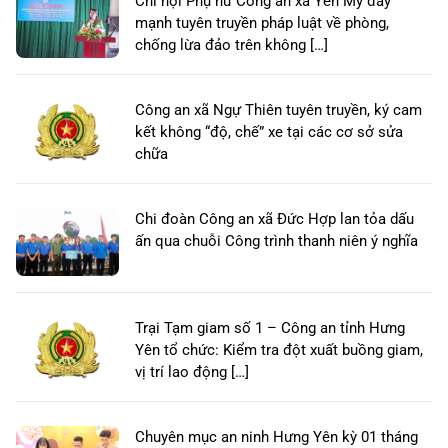
Chi hội Phụ nữ Công an xã Yên Mỹ đẩy
mạnh tuyên truyền pháp luật về phòng,
chống lừa đảo trên không […]
Công an xã Ngự Thiên tuyên truyền, ký cam
kết không “độ, chế” xe tại các cơ sở sửa
chữa
Chi đoàn Công an xã Đức Hợp lan tỏa dấu
ấn qua chuỗi Công trình thanh niên ý nghĩa
Trại Tạm giam số 1 – Công an tỉnh Hưng
Yên tổ chức: Kiểm tra đột xuất buồng giam,
vị trí lao động […]
Chuyên mục an ninh Hưng Yên kỳ 01 tháng