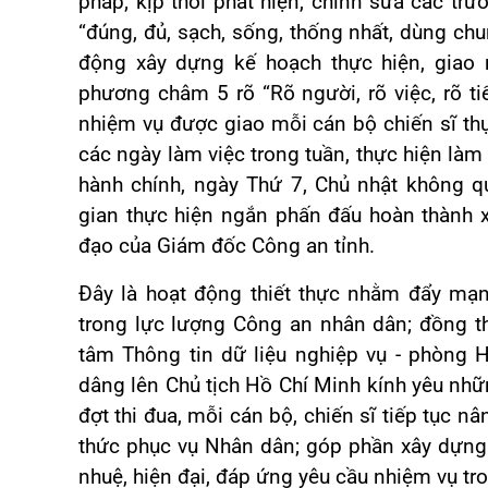
pháp; kịp thời phát hiện, chỉnh sửa các trư
“đúng, đủ, sạch, sống, thống nhất, dùng chu
động xây dựng kế hoạch thực hiện, giao 
phương châm 5 rõ “Rõ người, rõ việc, rõ ti
nhiệm vụ được giao mỗi cán bộ chiến sĩ t
các ngày làm việc trong tuần, thực hiện làm 
hành chính, ngày Thứ 7, Chủ nhật không q
gian thực hiện ngắn phấn đấu hoàn thành 
đạo của Giám đốc Công an tỉnh.
Đây là hoạt động thiết thực nhằm đẩy mạ
trong lực lượng Công an nhân dân; đồng th
tâm Thông tin dữ liệu nghiệp vụ - phòng Hồ
dâng lên Chủ tịch Hồ Chí Minh kính yêu nhữn
đợt thi đua, mỗi cán bộ, chiến sĩ tiếp tục nâ
thức phục vụ Nhân dân; góp phần xây dựng 
nhuệ, hiện đại, đáp ứng yêu cầu nhiệm vụ tro