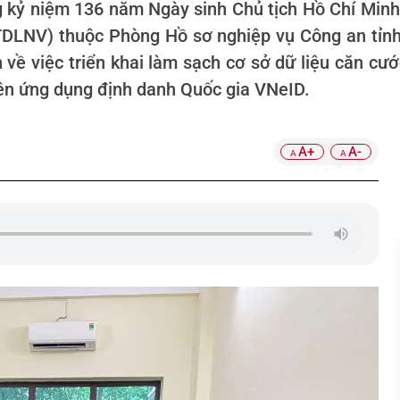
g kỷ niệm 136 năm Ngày sinh Chủ tịch Hồ Chí Minh 
TDLNV) thuộc Phòng Hồ sơ nghiệp vụ Công an tỉnh
ề việc triển khai làm sạch cơ sở dữ liệu căn cướ
trên ứng dụng định danh Quốc gia VNeID.
A+
A-
A
A