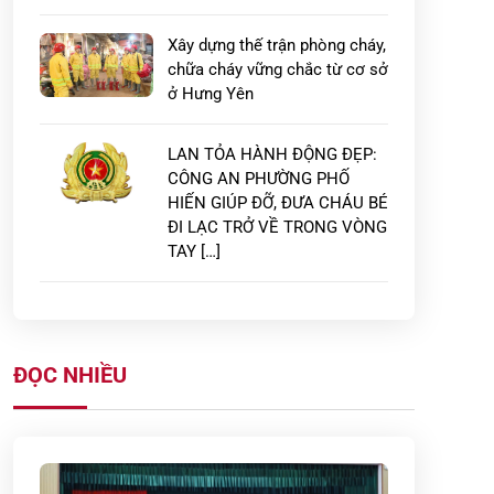
Xây dựng thế trận phòng cháy,
chữa cháy vững chắc từ cơ sở
ở Hưng Yên
LAN TỎA HÀNH ĐỘNG ĐẸP:
CÔNG AN PHƯỜNG PHỐ
HIẾN GIÚP ĐỠ, ĐƯA CHÁU BÉ
ĐI LẠC TRỞ VỀ TRONG VÒNG
TAY […]
Công an tỉnh Hưng Yên: Quyết
liệt triển khai cao điểm 45
ngày tổng rà soát thân nhân
ĐỌC NHIỀU
của liệt sĩ […]
Công dân tự giác giao nộp
súng kíp sau khi được Công