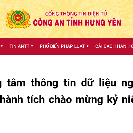
TIN ANTT
PHỔ BIẾN PHÁP LUẬT
CẢI CÁCH HÀNH C
▼
▼
▼
g tâm thông tin dữ liệu n
 thành tích chào mừng kỷ 