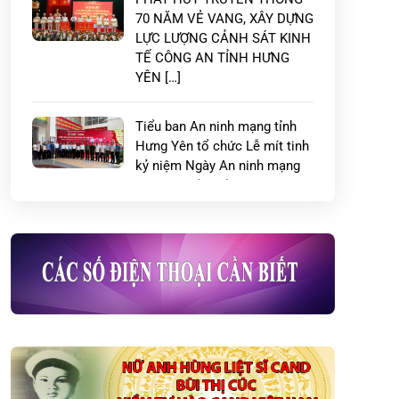
70 NĂM VẺ VANG, XÂY DỰNG
LỰC LƯỢNG CẢNH SÁT KINH
TẾ CÔNG AN TỈNH HƯNG
YÊN […]
Tiểu ban An ninh mạng tỉnh
Hưng Yên tổ chức Lễ mít tinh
kỷ niệm Ngày An ninh mạng
Việt Nam (06/8)