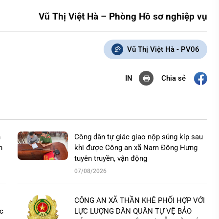
Vũ Thị Việt Hà – Phòng Hồ sơ nghiệp vụ
Vũ Thị Việt Hà - PV06
Chia sẻ
IN
n
Công dân tự giác giao nộp súng kíp sau
h
khi được Công an xã Nam Đông Hưng
tuyên truyền, vận động
07/08/2026
CÔNG AN XÃ THẦN KHÊ PHỐI HỢP VỚI
ác
LỰC LƯỢNG DÂN QUÂN TỰ VỆ BẢO