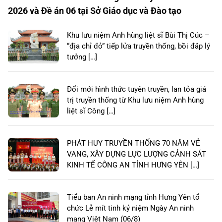
2026 và Đề án 06 tại Sở Giáo dục và Đào tạo
Khu lưu niệm Anh hùng liệt sĩ Bùi Thị Cúc –
“địa chỉ đỏ” tiếp lửa truyền thống, bồi đắp lý
tưởng […]
Đổi mới hình thức tuyên truyền, lan tỏa giá
trị truyền thống từ Khu lưu niệm Anh hùng
liệt sĩ Công […]
PHÁT HUY TRUYỀN THỐNG 70 NĂM VẺ
VANG, XÂY DỰNG LỰC LƯỢNG CẢNH SÁT
KINH TẾ CÔNG AN TỈNH HƯNG YÊN […]
Tiểu ban An ninh mạng tỉnh Hưng Yên tổ
chức Lễ mít tinh kỷ niệm Ngày An ninh
mạng Việt Nam (06/8)