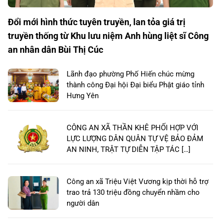
Đổi mới hình thức tuyên truyền, lan tỏa giá trị
truyền thống từ Khu lưu niệm Anh hùng liệt sĩ Công
an nhân dân Bùi Thị Cúc
Lãnh đạo phường Phố Hiến chúc mừng
thành công Đại hội Đại biểu Phật giáo tỉnh
Hưng Yên
CÔNG AN XÃ THẦN KHÊ PHỐI HỢP VỚI
LỰC LƯỢNG DÂN QUÂN TỰ VỆ BẢO ĐẢM
AN NINH, TRẬT TỰ DIỄN TẬP TÁC […]
Công an xã Triệu Việt Vương kịp thời hỗ trợ
trao trả 130 triệu đồng chuyển nhầm cho
người dân