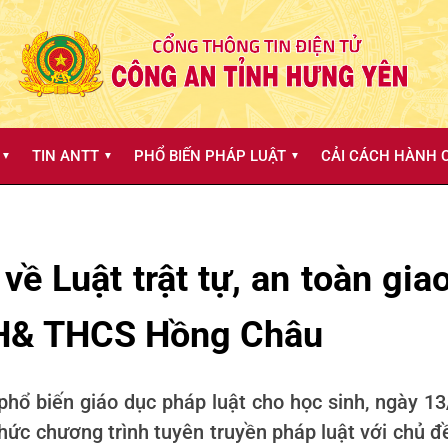
TIN ANTT
PHỔ BIẾN PHÁP LUẬT
CẢI CÁCH HÀNH C
▼
▼
▼
 về Luật trật tự, an toàn gi
 TH& THCS Hồng Châu
phổ biến giáo dục pháp luật cho học sinh, ngày 
 chương trình tuyên truyền pháp luật với chủ đề 