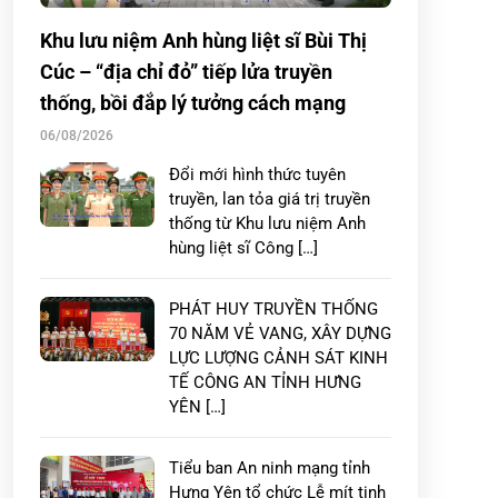
Khu lưu niệm Anh hùng liệt sĩ Bùi Thị
Cúc – “địa chỉ đỏ” tiếp lửa truyền
thống, bồi đắp lý tưởng cách mạng
06/08/2026
Đổi mới hình thức tuyên
truyền, lan tỏa giá trị truyền
thống từ Khu lưu niệm Anh
hùng liệt sĩ Công […]
PHÁT HUY TRUYỀN THỐNG
70 NĂM VẺ VANG, XÂY DỰNG
LỰC LƯỢNG CẢNH SÁT KINH
TẾ CÔNG AN TỈNH HƯNG
YÊN […]
Tiểu ban An ninh mạng tỉnh
Hưng Yên tổ chức Lễ mít tinh