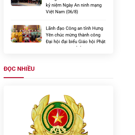
kỷ niệm Ngày An ninh mạng
Việt Nam (06/8)
Lãnh đạo Công an tỉnh Hưng
Yên chúc mừng thành công
Đại hội đại biểu Giáo hội Phật
giáo Việt Nam […]
Công an xã Lạc Đạo ra quân
ĐỌC NHIỀU
kiểm tra cư trú kết hợp test
nhanh ma túy tại các khu nhà
trọ trên địa […]
Công an xã Bắc Tiên Hưng
tham gia nghiệm thu kết quả
tập huấn điều lệnh, quân sự,
võ thuật năm 2026