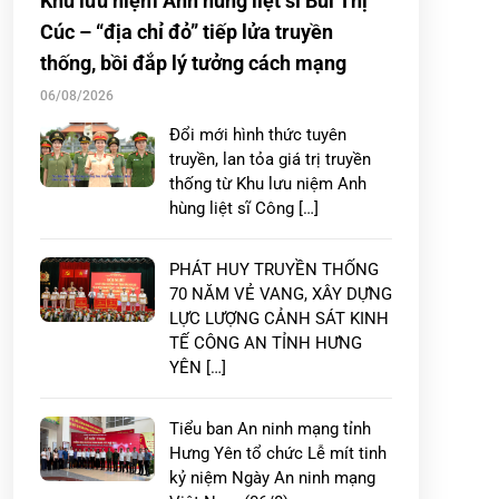
Khu lưu niệm Anh hùng liệt sĩ Bùi Thị
Cúc – “địa chỉ đỏ” tiếp lửa truyền
thống, bồi đắp lý tưởng cách mạng
06/08/2026
Đổi mới hình thức tuyên
truyền, lan tỏa giá trị truyền
thống từ Khu lưu niệm Anh
hùng liệt sĩ Công […]
PHÁT HUY TRUYỀN THỐNG
70 NĂM VẺ VANG, XÂY DỰNG
LỰC LƯỢNG CẢNH SÁT KINH
TẾ CÔNG AN TỈNH HƯNG
YÊN […]
Tiểu ban An ninh mạng tỉnh
Hưng Yên tổ chức Lễ mít tinh
kỷ niệm Ngày An ninh mạng