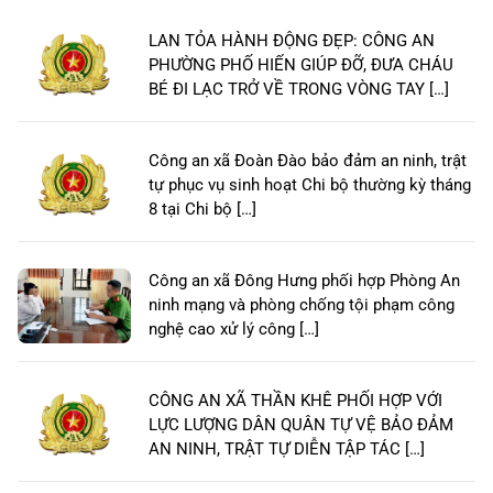
LAN TỎA HÀNH ĐỘNG ĐẸP: CÔNG AN
PHƯỜNG PHỐ HIẾN GIÚP ĐỠ, ĐƯA CHÁU
BÉ ĐI LẠC TRỞ VỀ TRONG VÒNG TAY […]
Công an xã Đoàn Đào bảo đảm an ninh, trật
tự phục vụ sinh hoạt Chi bộ thường kỳ tháng
8 tại Chi bộ […]
Công an xã Đông Hưng phối hợp Phòng An
ninh mạng và phòng chống tội phạm công
nghệ cao xử lý công […]
CÔNG AN XÃ THẦN KHÊ PHỐI HỢP VỚI
LỰC LƯỢNG DÂN QUÂN TỰ VỆ BẢO ĐẢM
AN NINH, TRẬT TỰ DIỄN TẬP TÁC […]