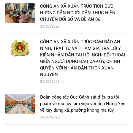
CÔNG AN XÃ XUÂN TRÚC TÍCH CỰC
HƯỚNG DẪN NGƯỜI DÂN THỰC HIỆN
CHUYỂN ĐỔI SỐ VÀ ĐỀ ÁN 06
31/07/2026
CÔNG AN XÃ XUÂN TRÚC ĐẢM BẢO AN
NINH, TRẬT TỰ VÀ THAM GIA TRẢ LỜI Ý
KIẾN NHÂN DÂN TẠI HỘI NGHỊ ĐỐI THOẠI
GIỮA NGƯỜI ĐỨNG ĐẦU CẤP ỦY, CHÍNH
QUYỀN VỚI NHÂN DÂN THÔN XUÂN
NGUYÊN
31/07/2026
Đoàn công tác Cục Cảnh sát điều tra tội
phạm về ma túy làm việc với tỉnh Hưng Yên
về xây dựng xã, phường không ma túy
31/07/2026