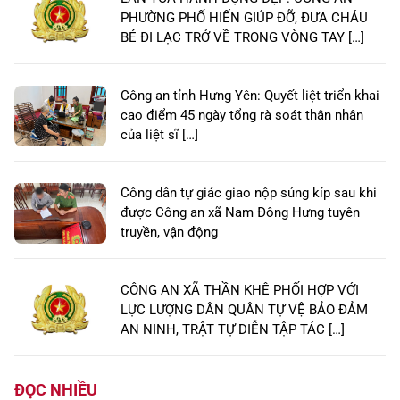
PHƯỜNG PHỐ HIẾN GIÚP ĐỠ, ĐƯA CHÁU
BÉ ĐI LẠC TRỞ VỀ TRONG VÒNG TAY […]
Công an tỉnh Hưng Yên: Quyết liệt triển khai
cao điểm 45 ngày tổng rà soát thân nhân
của liệt sĩ […]
Công dân tự giác giao nộp súng kíp sau khi
được Công an xã Nam Đông Hưng tuyên
truyền, vận động
CÔNG AN XÃ THẦN KHÊ PHỐI HỢP VỚI
LỰC LƯỢNG DÂN QUÂN TỰ VỆ BẢO ĐẢM
AN NINH, TRẬT TỰ DIỄN TẬP TÁC […]
ĐỌC NHIỀU