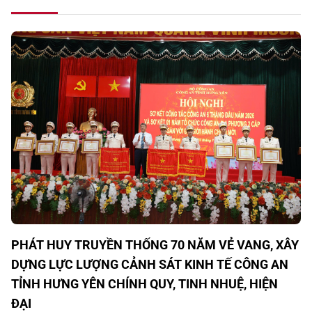
PHÁT HUY TRUYỀN THỐNG 70 NĂM VẺ VANG, XÂY
DỰNG LỰC LƯỢNG CẢNH SÁT KINH TẾ CÔNG AN
TỈNH HƯNG YÊN CHÍNH QUY, TINH NHUỆ, HIỆN
ĐẠI