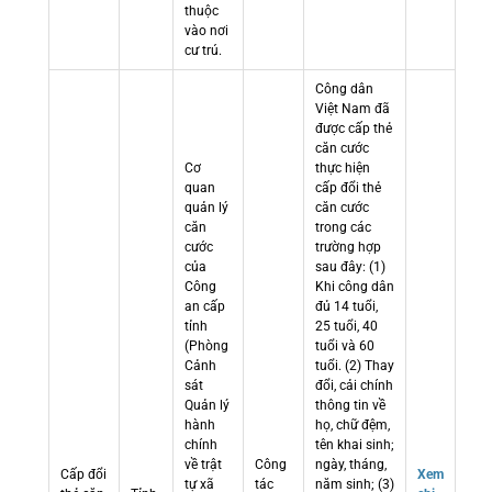
thuộc
vào nơi
cư trú.
Công dân
Việt Nam đã
được cấp thẻ
căn cước
Cơ
thực hiện
quan
cấp đổi thẻ
quản lý
căn cước
căn
trong các
cước
trường hợp
của
sau đây: (1)
Công
Khi công dân
an cấp
đủ 14 tuổi,
tỉnh
25 tuổi, 40
(Phòng
tuổi và 60
Cảnh
tuổi. (2) Thay
sát
đổi, cải chính
Quản lý
thông tin về
hành
họ, chữ đệm,
chính
tên khai sinh;
về trật
Công
ngày, tháng,
Cấp đổi
Xem
tự xã
tác
năm sinh; (3)