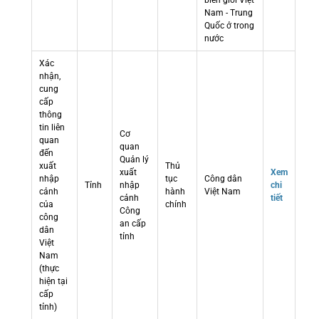
biên giới Việt
Nam - Trung
Quốc ở trong
nước
Xác
nhận,
cung
cấp
thông
tin liên
Cơ
quan
quan
đến
Quản lý
xuất
Thủ
xuất
Xem
nhập
tục
Công dân
Tỉnh
nhập
chi
cảnh
hành
Việt Nam
cảnh
tiết
của
chính
Công
công
an cấp
dân
tỉnh
Việt
Nam
(thực
hiện tại
cấp
tỉnh)