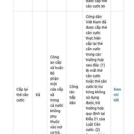
được cấp thẻ
căn cước kh
Công dân
Việt Nam đã
được cấp thẻ
căn cước
thực hiện
cấp lại thẻ
căn cước
trong các
Công
trường hợp
an cấp
sau đây: (1)
xã hoặc
Bị mất thẻ
Bộ
căn cước
phận
hoặc thẻ căn
một
Công
cước bị hư
Cấp lại
cửa cấp
Xem
tác
hỏng không
thẻ căn
Xã
xã
chi
tiếp
sử dụng
cước
trong
tiết
dân
được, trừ
cả nước
trường hợp
không
quy định tại
phụ
Điều 21 của
thuộc
Luật Căn
vào nơi
cước. (2)
cư trú.