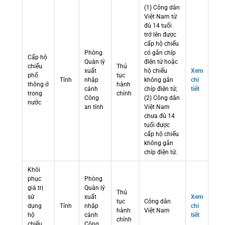
(1) Công dân
Việt Nam từ
đủ 14 tuổi
trở lên được
cấp hộ chiếu
Phòng
có gắn chíp
Cấp hộ
Quản lý
điện tử hoặc
chiếu
Thủ
xuất
hộ chiếu
Xem
phổ
tục
Tỉnh
nhập
không gắn
chi
thông ở
hành
cảnh
chíp điện tử;
tiết
trong
chính
Công
(2) Công dân
nước
an tỉnh
Việt Nam
chưa đủ 14
tuổi được
cấp hộ chiếu
không gắn
chíp điện tử.
Khôi
phục
Phòng
giá trị
Quản lý
Thủ
sử
xuất
Xem
tục
Công dân
dụng
Tỉnh
nhập
chi
hành
Việt Nam
hộ
cảnh
tiết
chính
chiếu
Công