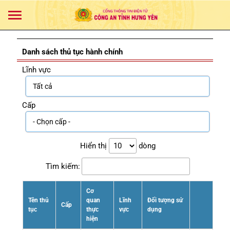
Danh sách thủ tục hành chính
Lĩnh vực
Cấp
Hiển thị
dòng
Tìm kiếm:
Cơ
Tên thủ
quan
Lĩnh
Đối tượng sử
Cấp
tục
thực
vực
dụng
hiện