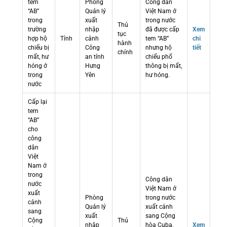
tem
Phòng
Công dân
“AB”
Quản lý
Việt Nam ở
trong
xuất
trong nước
Thủ
trường
nhập
đã được cấp
Xem
tục
hợp hộ
Tỉnh
cảnh
tem “AB”
chi
hành
chiếu bị
Công
nhưng hộ
tiết
chính
mất, hư
an tỉnh
chiếu phổ
hỏng ở
Hưng
thông bị mất,
trong
Yên
hư hỏng.
nước
Cấp lại
tem
“AB”
cho
công
dân
Việt
Nam ở
trong
Công dân
nước
Việt Nam ở
xuất
Phòng
trong nước
cảnh
Quản lý
xuất cảnh
sang
xuất
sang Cộng
Cộng
Thủ
nhập
hòa Cuba,
Xem