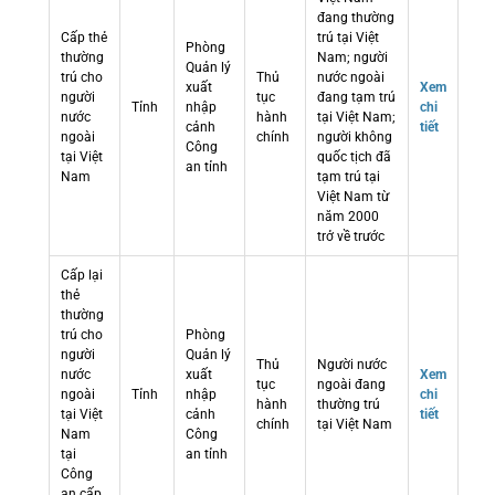
đang thường
Cấp thẻ
trú tại Việt
Phòng
thường
Nam; người
Quản lý
trú cho
Thủ
nước ngoài
xuất
Xem
người
tục
đang tạm trú
Tỉnh
nhập
chi
nước
hành
tại Việt Nam;
cảnh
tiết
ngoài
chính
người không
Công
tại Việt
quốc tịch đã
an tỉnh
Nam
tạm trú tại
Việt Nam từ
năm 2000
trở về trước
Cấp lại
thẻ
thường
trú cho
Phòng
người
Quản lý
Thủ
Người nước
nước
xuất
Xem
tục
ngoài đang
ngoài
Tỉnh
nhập
chi
hành
thường trú
tại Việt
cảnh
tiết
chính
tại Việt Nam
Nam
Công
tại
an tỉnh
Công
an cấp