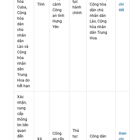
hòa
tục
Tỉnh
cảnh
Cộng hòa
chi
Cuba,
hành
Công
dân chủ
tiết
Cộng
chính
an tỉnh
nhân dân
hòa
Hưng
Lào, Cộng
dân
Yên
hòa nhân
chủ
dân Trung
nhân
Hoa.
dân
Lào và
Cộng
hòa
nhân
dân
Trung
Hoa do
hết hạn
Xác
nhận,
cung
cấp
thông
tin liên
quan
Thủ
Công
Xem
đến
tục
Công dân
Xã
an cấp
chi