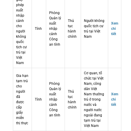
phép
xuất
Phòng
nhập
Quản lý
cảnh
Thủ
Người không
xuất
Xem
cho
tục
quốc tịch cư
Tỉnh
nhập
chi
người
hành
trú tại Việt
cảnh
tiết
không
chính
Nam
Công
quốc
an tỉnh
tịch cư
trú tại
Việt
Nam
Cơ quan, tổ
Gia hạn
chức tại Việt
tạm trú
Phòng
Nam, công
cho
Quản lý
dân Việt
người
Thủ
xuất
Nam thường
Xem
đã
tục
Tỉnh
nhập
trú ở trong
chi
được
hành
cảnh
nước và
tiết
cấp
chính
Công
người nước
giấy
an tỉnh
ngoài đang
miễn
tạm trú tại
thị thực
Việt Nam