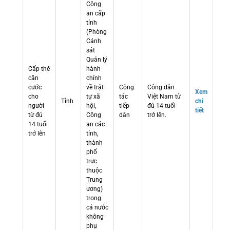
Công
an cấp
tỉnh
(Phòng
Cảnh
sát
Quản lý
Cấp thẻ
hành
căn
chính
cước
về trật
Công
Công dân
Xem
cho
tự xã
tác
Việt Nam từ
Tỉnh
chi
người
hội,
tiếp
đủ 14 tuổi
tiết
từ đủ
Công
dân
trở lên.
14 tuổi
an các
trở lên
tỉnh,
thành
phố
trực
thuộc
Trung
ương)
trong
cả nước
không
phụ