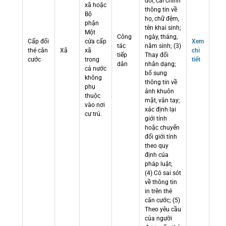
đổi, cải chính
xã hoặc
thông tin về
Bộ
họ, chữ đệm,
phận
tên khai sinh;
Một
Công
ngày, tháng,
Cấp đổi
cửa cấp
Xem
tác
năm sinh; (3)
thẻ căn
Xã
xã
chi
tiếp
Thay đổi
cước
trong
tiết
dân
nhân dạng;
cả nước
bổ sung
không
thông tin về
phụ
ảnh khuôn
thuộc
mặt, vân tay;
vào nơi
xác định lại
cư trú.
giới tính
hoặc chuyển
đổi giới tính
theo quy
định của
pháp luật;
(4) Có sai sót
về thông tin
in trên thẻ
căn cước; (5)
Theo yêu cầu
của người