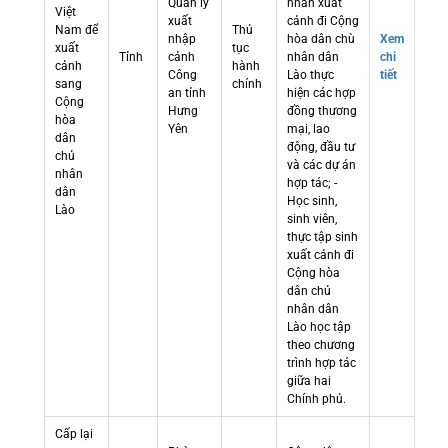
Quản lý
nhân xuất
Việt
xuất
cảnh đi Cộng
Nam để
Thủ
nhập
hòa dân chù
Xem
xuất
tục
Tỉnh
cảnh
nhân dân
chi
cảnh
hành
Công
Lào thực
tiết
sang
chính
an tỉnh
hiện các hợp
Cộng
Hưng
đồng thương
hòa
Yên
mại, lao
dân
động, đầu tư
chủ
và các dự án
nhân
hợp tác; -
dân
Học sinh,
Lào
sinh viên,
thực tập sinh
xuất cảnh đi
Cộng hòa
dân chủ
nhân dân
Lào học tập
theo chương
trình hợp tác
giữa hai
Chính phủ.
Cấp lại