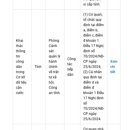
vi cấp tỉnh.
(1) Cơ quan,
tổ chức quy
định tại điểm
a, điểm b,
điểm c, điểm
Khai
Phòng
đ khoản 1
thác
Cảnh
Điều 17 Nghị
thông
sát
định số
tin
quản lý
70/2024/NĐ-
Công
công
hành
CP ngày
Xem
tác
dân
Tỉnh
chính
25/6/2024;
chi
tiếp
trong
về trật
(2) Cá nhân
tiết
dân
Cơ sở
tự xã
quy định tại
dữ liệu
hội,
điểm d và
căn
Công
điểm đ
cước
an tỉnh.
khoản 1 Điều
17 Nghị định
số
70/2024/NĐ-
CP ngày
25/6/2024.
Cơ quan nhà