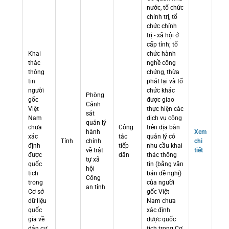
nước, tổ chức
chính trị, tổ
chức chính
trị - xã hội ở
cấp tỉnh; tổ
Khai
chức hành
thác
nghề công
thông
chứng, thừa
tin
phát lại và tổ
người
chức khác
Phòng
gốc
được giao
Cảnh
Việt
thực hiện các
sát
Nam
dịch vụ công
quản lý
chưa
Công
trên địa bàn
hành
Xem
xác
tác
quản lý có
Tỉnh
chính
chi
định
tiếp
nhu cầu khai
về trật
tiết
được
dân
thác thông
tự xã
quốc
tin (bằng văn
hội
tịch
bản đề nghị)
Công
trong
của người
an tỉnh
Cơ sở
gốc Việt
dữ liệu
Nam chưa
quốc
xác định
gia về
được quốc
dân cư
tịch trong Cơ