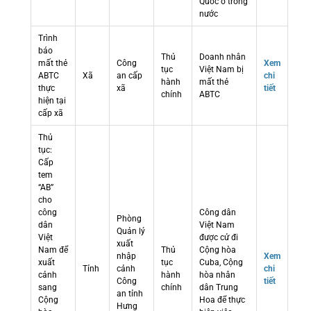
Quốc ở trong
nước
Trình
báo
Thủ
Doanh nhân
mất thẻ
Công
Xem
tục
Việt Nam bị
ABTC
Xã
an cấp
chi
hành
mất thẻ
thực
xã
tiết
chính
ABTC
hiện tại
cấp xã
Thủ
tục:
Cấp
tem
“AB”
cho
công
Công dân
Phòng
dân
Việt Nam
Quản lý
Việt
được cử đi
xuất
Nam để
Thủ
Cộng hòa
nhập
Xem
xuất
tục
Cuba, Cộng
Tỉnh
cảnh
chi
cảnh
hành
hòa nhân
Công
tiết
sang
chính
dân Trung
an tỉnh
Cộng
Hoa để thực
Hưng