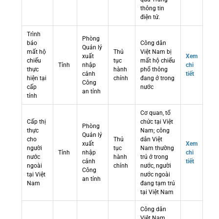
thông tin
điện tử.
Trình
Phòng
báo
Công dân
Quản lý
mất hộ
Thủ
Việt Nam bị
xuất
Xem
chiếu
tục
mất hộ chiếu
Tỉnh
nhập
chi
thực
hành
phổ thông
cảnh
tiết
hiện tại
chính
đang ở trong
Công
cấp
nước
an tỉnh
tỉnh
Cơ quan, tổ
Cấp thị
chức tại Việt
Phòng
thực
Nam; công
Quản lý
cho
Thủ
dân Việt
xuất
Xem
người
tục
Nam thường
Tỉnh
nhập
chi
nước
hành
trú ở trong
cảnh
tiết
ngoài
chính
nước, người
Công
tại Việt
nước ngoài
an tỉnh
Nam
đang tạm trú
tại Việt Nam
Công dân
Việt Nam