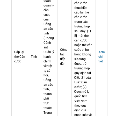
quan
căn cước
quản lý
thực hiện
căn
cấp lại thẻ
cước
căn cước
của
trong các
Công
trường hợp
an cấp
sau đây: (1)
tỉnh
Bị mất thẻ
(Phòng
căn cước
Cảnh
hoặc thẻ căn
sát
Công
cước bị hư
Cấp lại
Quản lý
Xem
tác
hỏng không
thẻ Căn
Tỉnh
hành
chi
tiếp
sử dụng
cước
chính
tiết
dân
được, trừ
về trật
trường hợp
tự xã
quy định tại
hội,
Điều 21 của
Công
Luật Căn
an các
cước; (2)
tỉnh,
Được trở lại
thành
quốc tịch
phố
Việt Nam
trực
theo quy
thuộc
định của
Trung
pháp luật về