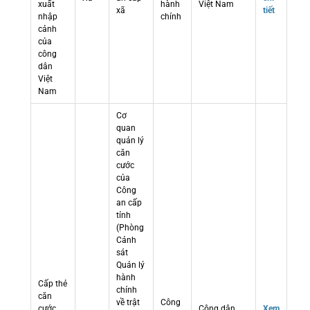
xuất
hành
Việt Nam
xã
tiết
nhập
chính
cảnh
của
công
dân
Việt
Nam
Cơ
quan
quản lý
căn
cước
của
Công
an cấp
tỉnh
(Phòng
Cảnh
sát
Quản lý
hành
Cấp thẻ
chính
căn
về trật
Công
cước
Công dân
Xem