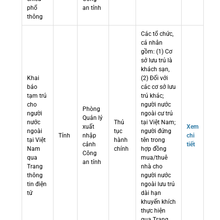
phổ
an tỉnh
thông
Các tổ chức,
cá nhân
gồm: (1) Cơ
sở lưu trú là
khách sạn,
Khai
(2) Đối với
báo
các cơ sở lưu
tạm trú
trú khác;
cho
người nước
Phòng
người
ngoài cư trú
Quản lý
nước
Thủ
tại Việt Nam;
xuất
Xem
ngoài
tục
người đứng
Tỉnh
nhập
chi
tại Việt
hành
tên trong
cảnh
tiết
Nam
chính
hợp đồng
Công
qua
mua/thuê
an tỉnh
Trang
nhà cho
thông
người nước
tin điện
ngoài lưu trú
tử
dài hạn
khuyến khích
thực hiện
qua Trang