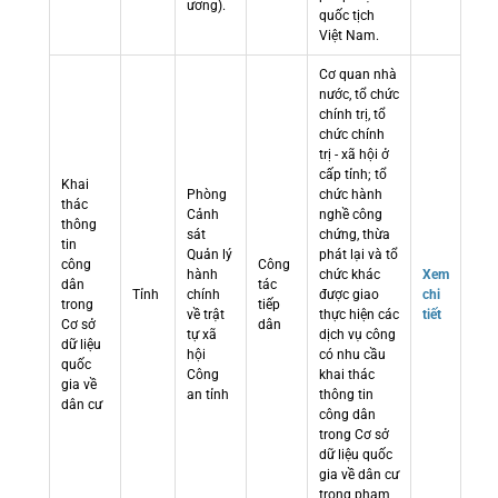
ương).
quốc tịch
Việt Nam.
Cơ quan nhà
nước, tổ chức
chính trị, tổ
chức chính
trị - xã hội ở
cấp tỉnh; tổ
Khai
Phòng
chức hành
thác
Cảnh
nghề công
thông
sát
chứng, thừa
tin
Quản lý
phát lại và tổ
công
Công
hành
chức khác
Xem
dân
tác
Tỉnh
chính
được giao
chi
trong
tiếp
về trật
thực hiện các
tiết
Cơ sở
dân
tự xã
dịch vụ công
dữ liệu
hội
có nhu cầu
quốc
Công
khai thác
gia về
an tỉnh
thông tin
dân cư
công dân
trong Cơ sở
dữ liệu quốc
gia về dân cư
trong phạm