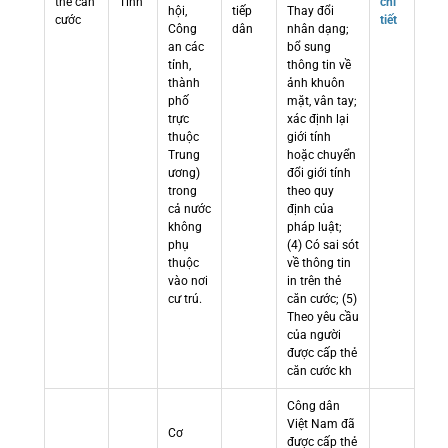
thẻ căn
Tỉnh
chi
hội,
tiếp
Thay đổi
cước
tiết
Công
dân
nhân dạng;
an các
bổ sung
tỉnh,
thông tin về
thành
ảnh khuôn
phố
mặt, vân tay;
trực
xác định lại
thuộc
giới tính
Trung
hoặc chuyển
ương)
đổi giới tính
trong
theo quy
cả nước
định của
không
pháp luật;
phụ
(4) Có sai sót
thuộc
về thông tin
vào nơi
in trên thẻ
cư trú.
căn cước; (5)
Theo yêu cầu
của người
được cấp thẻ
căn cước kh
Công dân
Việt Nam đã
Cơ
được cấp thẻ