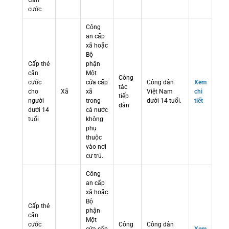
Căn
cước
Công
an cấp
xã hoặc
Bộ
Cấp thẻ
phận
căn
Một
Công
cước
cửa cấp
Công dân
Xem
tác
cho
Xã
xã
Việt Nam
chi
tiếp
người
trong
dưới 14 tuổi.
tiết
dân
dưới 14
cả nước
tuổi
không
phụ
thuộc
vào nơi
cư trú.
Công
an cấp
xã hoặc
Bộ
Cấp thẻ
phận
căn
Một
cước
Công
Công dân