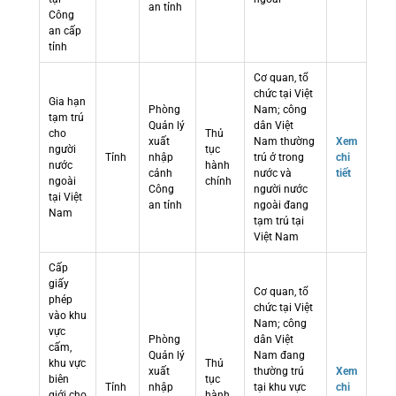
an tỉnh
Công
an cấp
tỉnh
Cơ quan, tổ
chức tại Việt
Gia hạn
Phòng
Nam; công
tạm trú
Quản lý
dân Việt
cho
Thủ
xuất
Nam thường
Xem
người
tục
Tỉnh
nhập
trú ở trong
chi
nước
hành
cảnh
nước và
tiết
ngoài
chính
Công
người nước
tại Việt
an tỉnh
ngoài đang
Nam
tạm trú tại
Việt Nam
Cấp
giấy
Cơ quan, tổ
phép
chức tại Việt
vào khu
Nam; công
vực
Phòng
dân Việt
cấm,
Quản lý
Nam đang
khu vực
Thủ
xuất
thường trú
Xem
biên
tục
Tỉnh
nhập
tại khu vực
chi
giới cho
hành