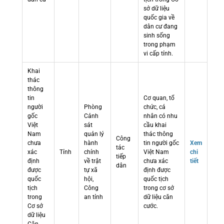
sở dữ liệu
quốc gia về
dân cư đang
sinh sống
trong phạm
vi cấp tỉnh.
Khai
thác
thông
tin
Cơ quan, tổ
người
Phòng
chức, cá
gốc
Cảnh
nhân có nhu
Việt
sát
cầu khai
Nam
quản lý
thác thông
Công
chưa
hành
tin người gốc
Xem
tác
xác
Tỉnh
chính
Việt Nam
chi
tiếp
định
về trật
chưa xác
tiết
dân
được
tự xã
định được
quốc
hội,
quốc tịch
tịch
Công
trong cơ sở
trong
an tỉnh
dữ liệu căn
Cơ sở
cước.
dữ liệu