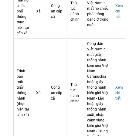
mất hộ
Thủ
Việt Nam bị
chiếu
Công
Xem
tục
mất hộ chiếu
phổ
Xã
an cấp
chi
hành
phổ thông
thông
xã
tiết
chính
đang ở trong
thực
nước
hiện tại
cấp xã
Công dân
Việt Nam bị
mất giấy
thông hành
biên giới Việt
Trình
Nam -
báo
Campuchia
mất
hoặc giấy
Thủ
giấy
Công
thông hành
Xem
tục
thông
Xã
an cấp
biên giới Việt
chi
hành
hành
xã
Nam - Lào
tiết
chính
(thực
hoặc giấy
hiện tại
thông hành
cấp xã)
xuất, nhập
cảnh vùng
biên giới Việt
Nam - Trung