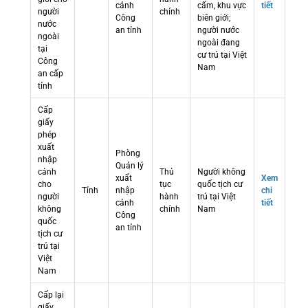
cảnh
cấm, khu vực
tiết
người
chính
Công
biên giới;
nước
an tỉnh
người nước
ngoài
ngoài đang
tại
cư trú tại Việt
Công
Nam
an cấp
tỉnh
Cấp
giấy
phép
xuất
Phòng
nhập
Quản lý
cảnh
Thủ
Người không
xuất
Xem
cho
tục
quốc tịch cư
Tỉnh
nhập
chi
người
hành
trú tại Việt
cảnh
tiết
không
chính
Nam
Công
quốc
an tỉnh
tịch cư
trú tại
Việt
Nam
Cấp lại
giấy