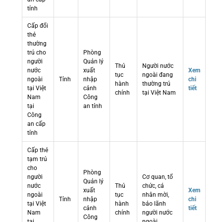
tỉnh
Cấp đổi
thẻ
thường
trú cho
Phòng
người
Quản lý
Thủ
Người nước
nước
xuất
Xem
tục
ngoài đang
ngoài
Tỉnh
nhập
chi
hành
thường trú
tại Việt
cảnh
tiết
chính
tại Việt Nam
Nam
Công
tại
an tỉnh
Công
an cấp
tỉnh
Cấp thẻ
tạm trú
cho
Phòng
người
Cơ quan, tổ
Quản lý
nước
Thủ
chức, cá
xuất
Xem
ngoài
tục
nhân mời,
Tỉnh
nhập
chi
tại Việt
hành
bảo lãnh
cảnh
tiết
Nam
chính
người nước
Công
tại
ngoài