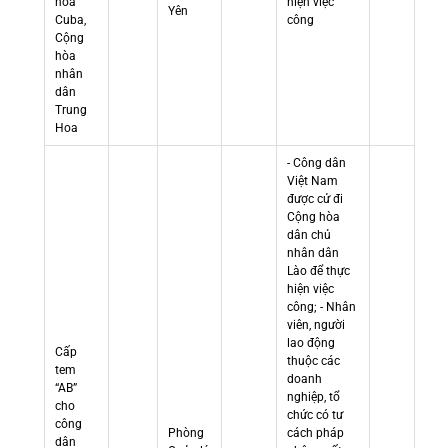
hòa
hiện việc
Yên
Cuba,
công
Cộng
hòa
nhân
dân
Trung
Hoa
- Công dân
Việt Nam
được cử đi
Cộng hòa
dân chủ
nhân dân
Lào để thực
hiện việc
công; - Nhân
viên, người
lao động
Cấp
thuộc các
tem
doanh
“AB”
nghiệp, tổ
cho
chức có tư
công
Phòng
cách pháp
dân