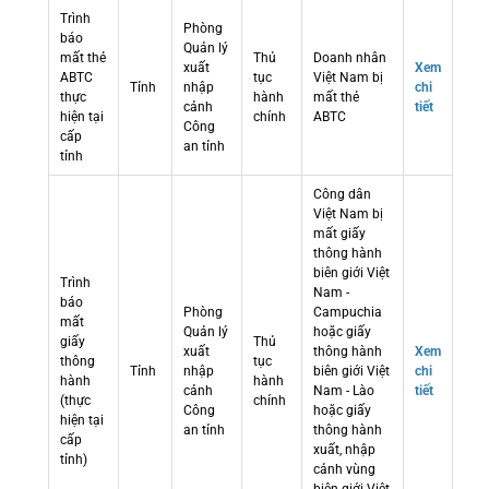
Trình
Phòng
báo
Quản lý
mất thẻ
Thủ
Doanh nhân
xuất
Xem
ABTC
tục
Việt Nam bị
Tỉnh
nhập
chi
thực
hành
mất thẻ
cảnh
tiết
hiện tại
chính
ABTC
Công
cấp
an tỉnh
tỉnh
Công dân
Việt Nam bị
mất giấy
thông hành
biên giới Việt
Trình
Nam -
báo
Phòng
Campuchia
mất
Quản lý
hoặc giấy
giấy
Thủ
xuất
thông hành
Xem
thông
tục
Tỉnh
nhập
biên giới Việt
chi
hành
hành
cảnh
Nam - Lào
tiết
(thực
chính
Công
hoặc giấy
hiện tại
an tỉnh
thông hành
cấp
xuất, nhập
tỉnh)
cảnh vùng