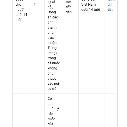
tự xã
tác
cho
Tỉnh
Việt Nam
chi
hội,
tiếp
người
dưới 14 tuổi.
tiết
Công
dân
dưới 14
an các
tuổi
tỉnh,
thành
phố
trực
thuộc
Trung
ương)
trong
cả nước
không
phụ
thuộc
vào nơi
cư trú.
Cơ
quan
quản lý
căn
cước
của