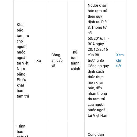
Người khai
báo tạm trú
theo quy
định tại Điều
Khai
3, Thông tư
báo
số
tạm trú
53/2016/TT-
cho
BCA ngày
người
28/12/2016
nước
Thủ
Công
của Bộ
Xem
ngoài
tục
Xã
an cấp
trưởng Bộ
chi
tại Việt
hành
xã
Công an quy
tiết
Nam
chính
định cách
bằng
thức thực
Phiếu
hiện khai
khai
báo, tiếp
báo
nhận thông
tạm trú
tin tạm trú
của người
nước ngoài
tại Việt Nam
Trình
báo
Công dân