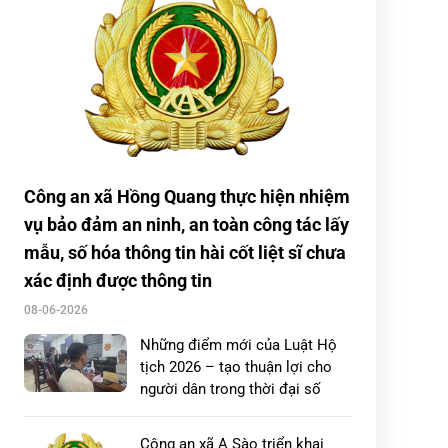
HƯNG YÊN SÔI NỔI HƯỞNG
ỨNG CUỘC THI TIẾNG ANH
ONLINE
Công an xã Ngự Thiên tuyên
truyền, ký cam kết không “độ,
chế” xe tại các cơ sở sửa chữa
Công an xã Hồng Quang thực hiện nhiệm
Công an xã Hưng Phú phối hợp
vụ bảo đảm an ninh, an toàn công tác lấy
tuyên truyền phòng, chống ma
túy và test nhanh ma túy tại
mẫu, số hóa thông tin hài cốt liệt sĩ chưa
Công ty Cổ […]
xác định được thông tin
08-06-2026
Công an xã Hồng Quang thực
Những điểm mới của Luật Hộ
hiện nhiệm vụ bảo đảm an ninh,
tịch 2026 – tạo thuận lợi cho
an toàn công tác lấy mẫu, số
người dân trong thời đại số
hóa thông […]
Công an xã A Sào triển khai