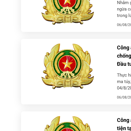
Nhằm g
ngừa cá
trong l
Thiên đ
06/08/2
Công 
chống
Đầu t
Thực hi
ma túy,
04/8/2
Đầu tư 
06/08/2
Công 
tiện t