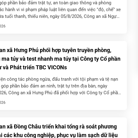
óp phần bảo đảm trật tự, an toàn giao thông và phòng
c hành vi vi phạm pháp luật liên quan đến việc "độ, chế" xe
ứa tuổi thanh, thiếu niên, ngày 05/8/2026, Công an xã Ngự
ã […]
026
an xã Hưng Phú phối hợp tuyên truyền phòng,
 ma túy và test nhanh ma túy tại Công ty Cổ phần
ư và Phát triển TBC VICONs
ện công tác phòng ngừa, đấu tranh với tội phạm và tệ nạn
 góp phần bảo đảm an ninh, trật tự trên địa bàn, ngày
026, Công an xã Hưng Phú đã phối hợp với Công ty Cổ phần
và […]
026
an xã Đồng Châu triển khai tổng rà soát phương
ại các khu công nghiệp, phục vụ làm sạch dữ liệu