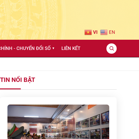
VI
EN
HÍNH - CHUYỂN ĐỔI SỐ
LIÊN KẾT
▼
TIN NỔI BẬT