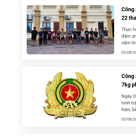
Công 
22 tha
Thực hi
đảm an 
nắm tìn
[…]
05/08/2
Công 
7kg p
Ngày 03
ninh tr
hiện, b
xã […]
05/08/2