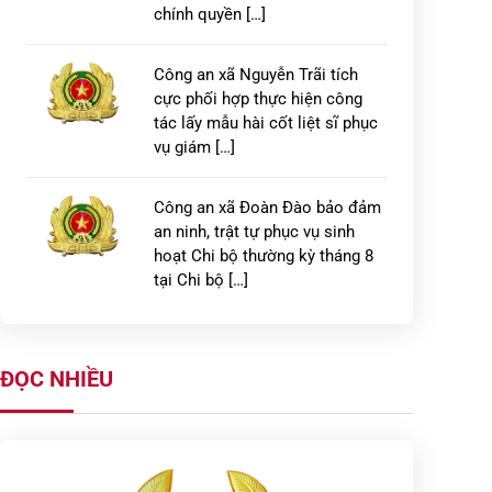
chính quyền […]
Công an xã Nguyễn Trãi tích
cực phối hợp thực hiện công
tác lấy mẫu hài cốt liệt sĩ phục
vụ giám […]
Công an xã Đoàn Đào bảo đảm
an ninh, trật tự phục vụ sinh
hoạt Chi bộ thường kỳ tháng 8
tại Chi bộ […]
Công an xã Đại Đồng phối hợp
tổ chức thành công Đại hội
ĐỌC NHIỀU
thành lập Hội Cựu Công an
nhân dân xã Đại […]
CÁN BỘ, CHIẾN SĨ CÔNG AN