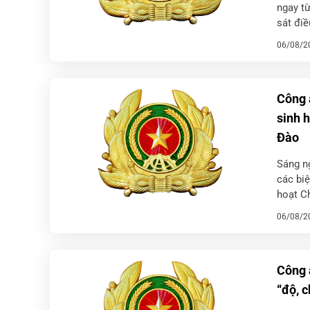
ngay t
sát điề
năng củ
06/08/2
Công 
sinh 
Đào
Sáng n
các biệ
hoạt C
Đào. Bu
06/08/2
Công 
“độ, c