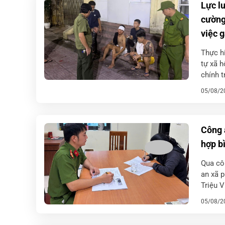
Lực l
cường
việc g
Thực h
tự xã h
chính t
05/08/2
Công 
hợp b
Qua cô
an xã p
Triệu V
nhân […
05/08/2