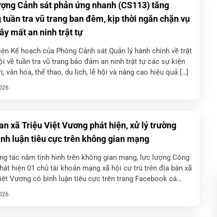
ượng Cảnh sát phản ứng nhanh (CS113) tăng
 tuần tra vũ trang ban đêm, kịp thời ngăn chặn vụ
ây mất an ninh trật tự
iện Kế hoạch của Phòng Cảnh sát Quản lý hành chính về trật
ội về tuần tra vũ trang bảo đảm an ninh trật tự các sự kiện
rị, văn hóa, thể thao, du lịch, lễ hội và nâng cao hiệu quả […]
026
an xã Triệu Việt Vương phát hiện, xử lý trường
ình luận tiêu cực trên không gian mạng
ng tác nắm tình hình trên không gian mạng, lực lượng Công
hát hiện 01 chủ tài khoản mạng xã hội cư trú trên địa bàn xã
iệt Vương có bình luận tiêu cực trên trang Facebook cá
]
026