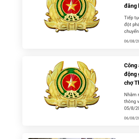
đăng 
Tiếp tụ
đột phá
chuyển 
nghiêm 
06/08/2
Công 
động 
chợ T
Nhằm n
thông v
05/8/20
động cá
06/08/2