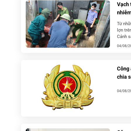
Vạch t
nhiễm
Từ nhữ
lợn tr
Cảnh sá
phối hợ
04/08/2
Công 
chia s
04/08/2