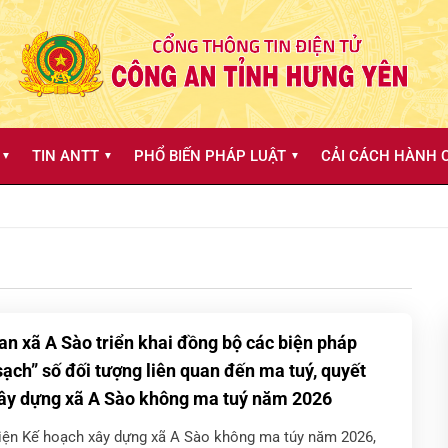
TIN ANTT
PHỔ BIẾN PHÁP LUẬT
CẢI CÁCH HÀNH C
▼
▼
▼
an xã A Sào triển khai đồng bộ các biện pháp
sạch” số đối tượng liên quan đến ma tuý, quyết
ây dựng xã A Sào không ma tuý năm 2026
iện Kế hoạch xây dựng xã A Sào không ma túy năm 2026,