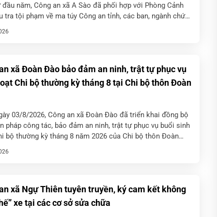
ừ đầu năm, Công an xã A Sào đã phối hợp với Phòng Cảnh
u tra tội phạm về ma túy Công an tỉnh, các ban, ngành chức
a địa […]
026
an xã Đoàn Đào bảo đảm an ninh, trật tự phục vụ
hoạt Chi bộ thường kỳ tháng 8 tại Chi bộ thôn Đoàn
gày 03/8/2026, Công an xã Đoàn Đào đã triển khai đồng bộ
n pháp công tác, bảo đảm an ninh, trật tự phục vụ buổi sinh
hi bộ thường kỳ tháng 8 năm 2026 của Chi bộ thôn Đoàn
ổi […]
026
an xã Ngự Thiên tuyên truyền, ký cam kết không
hế” xe tại các cơ sở sửa chữa