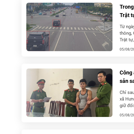
Trong
Trật t
Từ ngà
thông, 
Trật tự
05/08/2
Công 
sản sa
Chỉ sau
xã Hưng
giữ đối
đảm […
05/08/2