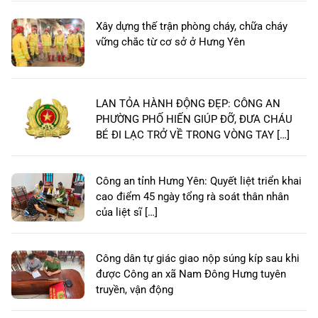
Xây dựng thế trận phòng cháy, chữa cháy
vững chắc từ cơ sở ở Hưng Yên
LAN TỎA HÀNH ĐỘNG ĐẸP: CÔNG AN
PHƯỜNG PHỐ HIẾN GIÚP ĐỠ, ĐƯA CHÁU
BÉ ĐI LẠC TRỞ VỀ TRONG VÒNG TAY […]
Công an tỉnh Hưng Yên: Quyết liệt triển khai
cao điểm 45 ngày tổng rà soát thân nhân
của liệt sĩ […]
Công dân tự giác giao nộp súng kíp sau khi
được Công an xã Nam Đông Hưng tuyên
truyền, vận động