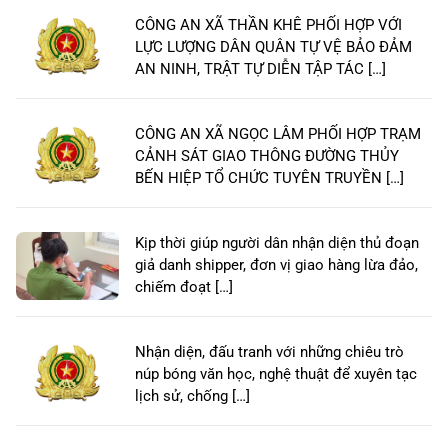
CÔNG AN XÃ THẦN KHÊ PHỐI HỢP VỚI
LỰC LƯỢNG DÂN QUÂN TỰ VỆ BẢO ĐẢM
AN NINH, TRẬT TỰ DIỄN TẬP TÁC […]
CÔNG AN XÃ NGỌC LÂM PHỐI HỢP TRẠM
CẢNH SÁT GIAO THÔNG ĐƯỜNG THỦY
BẾN HIỆP TỔ CHỨC TUYÊN TRUYỀN […]
Kịp thời giúp người dân nhận diện thủ đoạn
giả danh shipper, đơn vị giao hàng lừa đảo,
chiếm đoạt […]
Nhận diện, đấu tranh với những chiêu trò
núp bóng văn học, nghệ thuật để xuyên tạc
lịch sử, chống […]