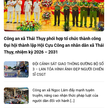
Công an xã Thái Thụy phối hợp tổ chức thành công
Đại hội thành lập Hội Cựu Công an nhân dân xã Thái
Thụy, nhiệm kỳ 2026 – 2031
ĐỘI CẢNH SÁT GIAO THÔNG ĐƯỜNG BỘ SỐ
3 – LAN TỎA HÌNH ẢNH ĐẸP NGƯỜI CHIẾN
SĨ CSGT
Công an xã Ngọc Lâm đẩy mạnh tuyên
truyền, nâng cao nhận thức pháp luật của
người dân đối với hành […]