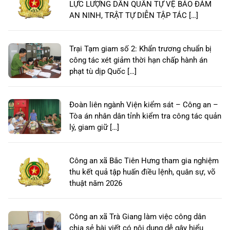
LỰC LƯỢNG DÂN QUÂN TỰ VỆ BẢO ĐẢM
AN NINH, TRẬT TỰ DIỄN TẬP TÁC […]
Trại Tạm giam số 2: Khẩn trương chuẩn bị
công tác xét giảm thời hạn chấp hành án
phạt tù dịp Quốc […]
Đoàn liên ngành Viện kiểm sát – Công an –
Tòa án nhân dân tỉnh kiểm tra công tác quản
lý, giam giữ […]
Công an xã Bắc Tiên Hưng tham gia nghiệm
thu kết quả tập huấn điều lệnh, quân sự, võ
thuật năm 2026
Công an xã Trà Giang làm việc công dân
chia sẻ bài viết có nội dung dễ gây hiểu