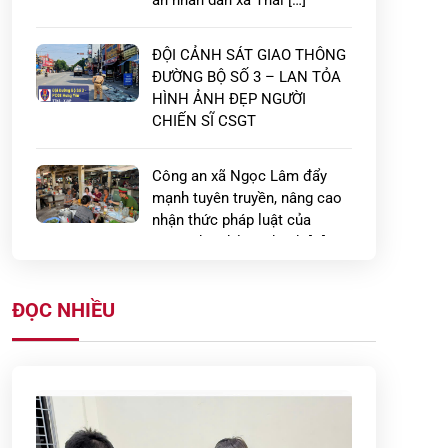
an nhân dân xã Thái […]
ĐỘI CẢNH SÁT GIAO THÔNG
ĐƯỜNG BỘ SỐ 3 – LAN TỎA
HÌNH ẢNH ĐẸP NGƯỜI
CHIẾN SĨ CSGT
Công an xã Ngọc Lâm đẩy
mạnh tuyên truyền, nâng cao
nhận thức pháp luật của
người dân đối với hành […]
Công an xã Ngọc Lâm tăng
ĐỌC NHIỀU
cường tuyên truyền, hướng
dẫn biện pháp phòng chống
tội phạm trộm, cướp […]
Công an xã Tây Tiền Hải tăng
cường kiểm tra, xử lý vi phạm