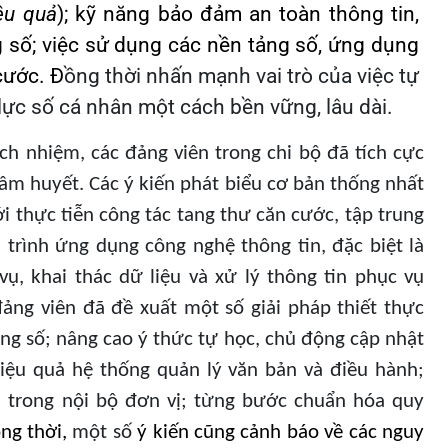
ệu quả
); kỹ năng bảo đảm an toàn thông tin,
g số; việc sử dụng các nền tảng số, ứng dụng
cước. Đ
ồng thời nhấn mạnh vai trò của việc tự
lực số cá nhân một cách bền vững, lâu dài.
ch nhiệm, các đảng viên trong chi bộ đã tích cực
tâm huyết. Các ý kiến phát biểu cơ bản thống nhất
ới thực tiễn công tác tang thư căn cước, tập trung
trình ứng dụng công nghệ thông tin, đặc biệt là
ụ, khai thác dữ liệu và xử lý thông tin phục vụ
ảng viên đã đề xuất một số giải pháp thiết thực
ng số; nâng cao ý thức tự học, chủ động cập nhật
iệu quả hệ thống quản lý văn bản và điều hành;
m trong nội bộ đơn vị; từng bước chuẩn hóa quy
ng thời,
một số
ý kiến cũng cảnh báo về các nguy