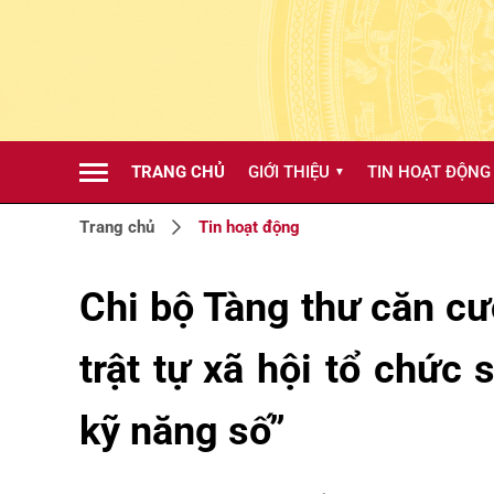
TRANG CHỦ
GIỚI THIỆU
TIN HOẠT ĐỘNG
▼
Trang chủ
Tin hoạt động
Chi bộ Tàng thư căn c
trật tự xã hội tổ chức
kỹ năng số”