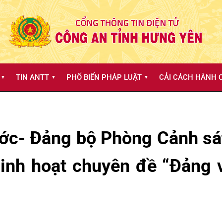
TIN ANTT
PHỔ BIẾN PHÁP LUẬT
CẢI CÁCH HÀNH C
▼
▼
▼
ước- Đảng bộ Phòng Cảnh sát
 sinh hoạt chuyên đề “Đảng 