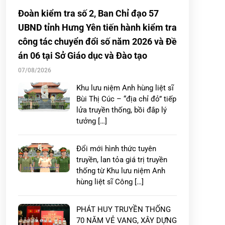
Đoàn kiểm tra số 2, Ban Chỉ đạo 57
UBND tỉnh Hưng Yên tiến hành kiểm tra
công tác chuyển đổi số năm 2026 và Đề
án 06 tại Sở Giáo dục và Đào tạo
07/08/2026
Khu lưu niệm Anh hùng liệt sĩ
Bùi Thị Cúc – “địa chỉ đỏ” tiếp
lửa truyền thống, bồi đắp lý
tưởng […]
Đổi mới hình thức tuyên
truyền, lan tỏa giá trị truyền
thống từ Khu lưu niệm Anh
hùng liệt sĩ Công […]
PHÁT HUY TRUYỀN THỐNG
70 NĂM VẺ VANG, XÂY DỰNG