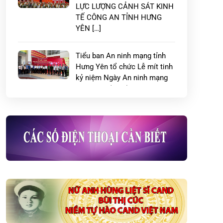
LỰC LƯỢNG CẢNH SÁT KINH
TẾ CÔNG AN TỈNH HƯNG
YÊN […]
Tiểu ban An ninh mạng tỉnh
Hưng Yên tổ chức Lễ mít tinh
kỷ niệm Ngày An ninh mạng
Việt Nam (06/8)