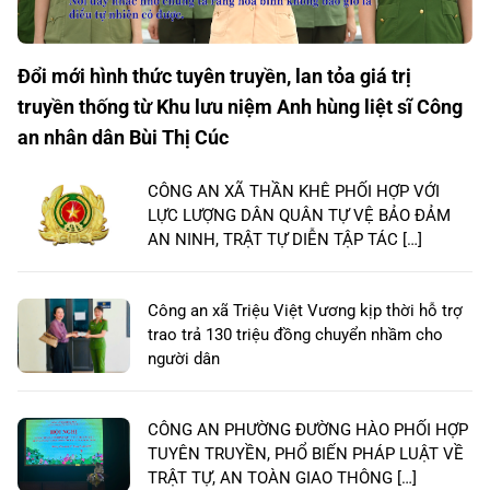
Đổi mới hình thức tuyên truyền, lan tỏa giá trị
truyền thống từ Khu lưu niệm Anh hùng liệt sĩ Công
an nhân dân Bùi Thị Cúc
CÔNG AN XÃ THẦN KHÊ PHỐI HỢP VỚI
LỰC LƯỢNG DÂN QUÂN TỰ VỆ BẢO ĐẢM
AN NINH, TRẬT TỰ DIỄN TẬP TÁC […]
Công an xã Triệu Việt Vương kịp thời hỗ trợ
trao trả 130 triệu đồng chuyển nhầm cho
người dân
CÔNG AN PHƯỜNG ĐƯỜNG HÀO PHỐI HỢP
TUYÊN TRUYỀN, PHỔ BIẾN PHÁP LUẬT VỀ
TRẬT TỰ, AN TOÀN GIAO THÔNG […]