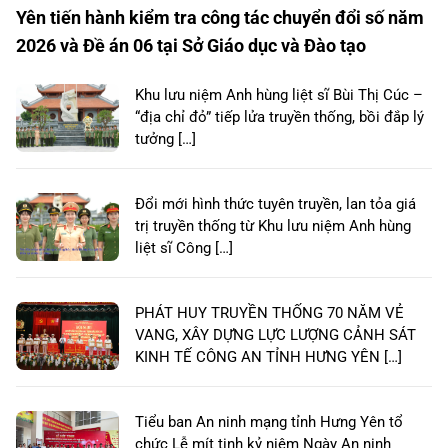
Yên tiến hành kiểm tra công tác chuyển đổi số năm
2026 và Đề án 06 tại Sở Giáo dục và Đào tạo
Khu lưu niệm Anh hùng liệt sĩ Bùi Thị Cúc –
“địa chỉ đỏ” tiếp lửa truyền thống, bồi đắp lý
tưởng […]
Đổi mới hình thức tuyên truyền, lan tỏa giá
trị truyền thống từ Khu lưu niệm Anh hùng
liệt sĩ Công […]
PHÁT HUY TRUYỀN THỐNG 70 NĂM VẺ
VANG, XÂY DỰNG LỰC LƯỢNG CẢNH SÁT
KINH TẾ CÔNG AN TỈNH HƯNG YÊN […]
Tiểu ban An ninh mạng tỉnh Hưng Yên tổ
chức Lễ mít tinh kỷ niệm Ngày An ninh