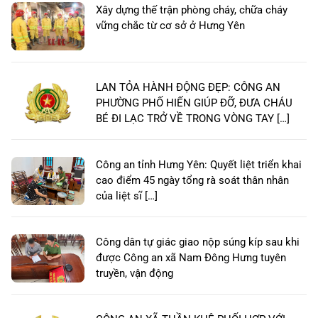
Xây dựng thế trận phòng cháy, chữa cháy
vững chắc từ cơ sở ở Hưng Yên
LAN TỎA HÀNH ĐỘNG ĐẸP: CÔNG AN
PHƯỜNG PHỐ HIẾN GIÚP ĐỠ, ĐƯA CHÁU
BÉ ĐI LẠC TRỞ VỀ TRONG VÒNG TAY […]
Công an tỉnh Hưng Yên: Quyết liệt triển khai
cao điểm 45 ngày tổng rà soát thân nhân
của liệt sĩ […]
Công dân tự giác giao nộp súng kíp sau khi
được Công an xã Nam Đông Hưng tuyên
truyền, vận động