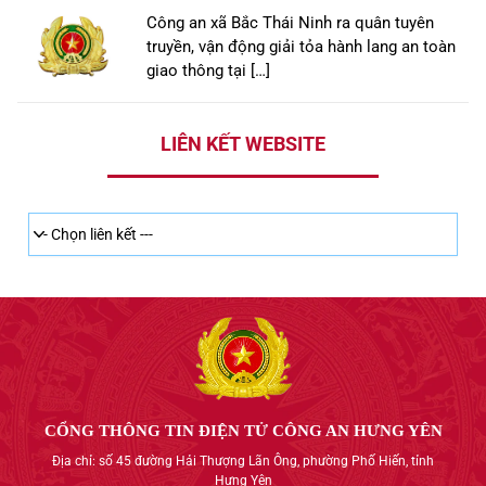
Công an xã Bắc Thái Ninh ra quân tuyên
truyền, vận động giải tỏa hành lang an toàn
giao thông tại […]
LIÊN KẾT WEBSITE
CỔNG THÔNG TIN ĐIỆN TỬ CÔNG AN HƯNG YÊN
Địa chỉ: số 45 đường Hải Thượng Lãn Ông, phường Phố Hiến, tỉnh
Hưng Yên