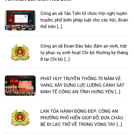
Công an xã Tân Tiến tổ chức Hội nghị tuyên
truyền, phổ biến pháp luật cho các hội, đoàn
thể trên […]
Công an xã Đoàn Đào bảo đảm an ninh, trật
tự phục vụ sinh hoạt Chi bộ thường kỳ tháng
8 tại Chi bộ […]
PHÁT HUY TRUYỀN THỐNG 70 NĂM VẺ
VANG, XÂY DỰNG LỰC LƯỢNG CẢNH SÁT
KINH TẾ CÔNG AN TỈNH HƯNG YÊN […]
LAN TỎA HÀNH ĐỘNG ĐẸP: CÔNG AN
PHƯỜNG PHỐ HIẾN GIÚP ĐỠ, ĐƯA CHÁU
BÉ ĐI LẠC TRỞ VỀ TRONG VÒNG TAY […]