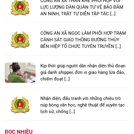
CÔNG AN XÃ THẦN KHÊ PHỐI HỢP VỚI
LỰC LƯỢNG DÂN QUÂN TỰ VỆ BẢO ĐẢM
AN NINH, TRẬT TỰ DIỄN TẬP TÁC […]
CÔNG AN XÃ NGỌC LÂM PHỐI HỢP TRẠM
CẢNH SÁT GIAO THÔNG ĐƯỜNG THỦY
BẾN HIỆP TỔ CHỨC TUYÊN TRUYỀN […]
Kịp thời giúp người dân nhận diện thủ đoạn
giả danh shipper, đơn vị giao hàng lừa đảo,
chiếm đoạt […]
Nhận diện, đấu tranh với những chiêu trò
núp bóng văn học, nghệ thuật để xuyên tạc
lịch sử, chống […]
ĐỌC NHIỀU