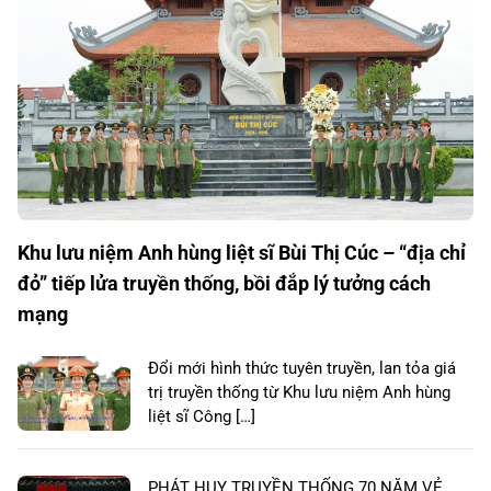
Khu lưu niệm Anh hùng liệt sĩ Bùi Thị Cúc – “địa chỉ
đỏ” tiếp lửa truyền thống, bồi đắp lý tưởng cách
mạng
Đổi mới hình thức tuyên truyền, lan tỏa giá
trị truyền thống từ Khu lưu niệm Anh hùng
liệt sĩ Công […]
PHÁT HUY TRUYỀN THỐNG 70 NĂM VẺ