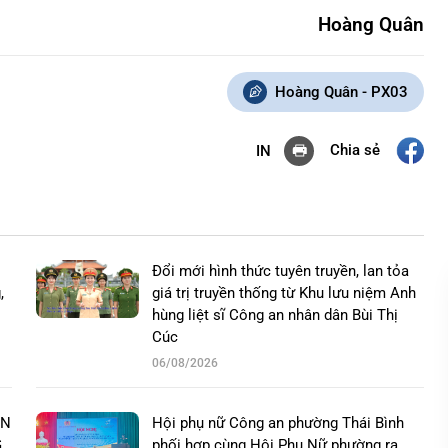
Hoàng Quân
Hoàng Quân - PX03
Chia sẻ
IN
Đổi mới hình thức tuyên truyền, lan tỏa
,
giá trị truyền thống từ Khu lưu niệm Anh
hùng liệt sĩ Công an nhân dân Bùi Thị
Cúc
06/08/2026
ÊN
Hội phụ nữ Công an phường Thái Bình
G
phối hợp cùng Hội Phụ Nữ phường ra