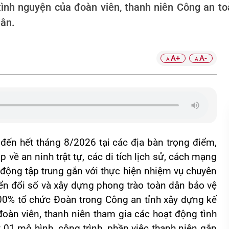
, tình nguyện của đoàn viên, thanh niên Công an toà
dân.
A+
A-
A
A
 đến hết tháng 8/2026 tại các địa bàn trọng điểm,
 về an ninh trật tự, các di tích lịch sử, cách mạng
 động tập trung gắn với thực hiện nhiệm vụ chuyên
yển đổi số và xây dựng phong trào toàn dân bảo vệ
100% tổ chức Đoàn trong Công an tỉnh xây dựng kế
đoàn viên, thanh niên tham gia các hoạt động tình
t 01 mô hình, công trình, phần việc thanh niên gắn