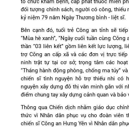
tổ chức khám bệnh, cấp phát thuốc miễn ph
đối tượng chính sách, người có công, thiếu
kỷ niệm 79 năm Ngày Thương bình - liệt sĩ.
Bên cạnh đó, tuổi trẻ Công an tỉnh sẽ ti
“Mùa hè xanh”, “Ngày cuối tuần cùng Công an
thần “03 liên kết” gồm liên kết lực lượng, l
trợ Công an cấp xã và các đơn vị trực tiế
ninh trật tự tại cơ sở; trọng tâm các ho
“Tháng hành động phòng, chống ma túy” và
chiến sĩ tình nguyện hỗ trợ thiếu nhi có
nguyện xây dựng đô thị văn minh gắn với n
điểm chung tay xây dựng cảnh quan và bảo 
Thông qua Chiến dịch nhằm giáo dục chính 
thức vì Nhân dân phục vụ cho đoàn viên t
chiến sĩ Công an Hưng Yên vì Nhân dân phụ