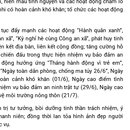
í, hiến máu tình nguyện và các hoạt động chăm lo
 nhi có hoàn cảnh khó khăn; tổ chức các hoạt động
ếp tục đẩy mạnh các hoạt động “Hành quân xanh”,
 xã”, “Kỳ nghỉ hè cùng Công an xã”, phát huy tinh
iên kết địa bàn, liên kết cộng đồng; tăng cường hỗ
p chiến đấu trong thực hiện nhiệm vụ bảo đảm an
ạt động hưởng ứng “Tháng hành động vì trẻ em”,
 “Ngày toàn dân phòng, chống ma túy 26/6”, Ngày
 hoàn cảnh khó khăn (01/6), Ngày cao điểm tình
hiệm vụ bảo đảm an ninh trật tự (29/6), Ngày cao
vệ môi trường nông thôn (21/7).
trị tư tưởng, bồi dưỡng tinh thần trách nhiệm, ý
hanh niên; đồng thời lan tỏa hình ảnh đẹp người
c vụ.