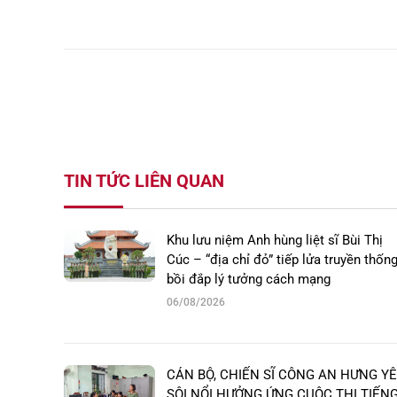
TIN TỨC LIÊN QUAN
Khu lưu niệm Anh hùng liệt sĩ Bùi Thị
Cúc – “địa chỉ đỏ” tiếp lửa truyền thống
bồi đắp lý tưởng cách mạng
06/08/2026
CÁN BỘ, CHIẾN SĨ CÔNG AN HƯNG Y
SÔI NỔI HƯỞNG ỨNG CUỘC THI TIẾN