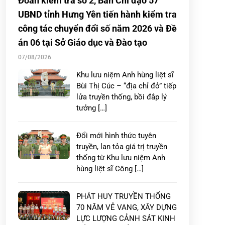
Đoàn kiểm tra số 2, Ban Chỉ đạo 57
UBND tỉnh Hưng Yên tiến hành kiểm tra
công tác chuyển đổi số năm 2026 và Đề
án 06 tại Sở Giáo dục và Đào tạo
07/08/2026
Khu lưu niệm Anh hùng liệt sĩ
Bùi Thị Cúc – “địa chỉ đỏ” tiếp
lửa truyền thống, bồi đắp lý
tưởng […]
Đổi mới hình thức tuyên
truyền, lan tỏa giá trị truyền
thống từ Khu lưu niệm Anh
hùng liệt sĩ Công […]
PHÁT HUY TRUYỀN THỐNG
70 NĂM VẺ VANG, XÂY DỰNG
LỰC LƯỢNG CẢNH SÁT KINH