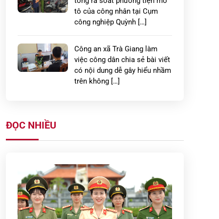
tổng rà soát phương tiện mô
tô của công nhân tại Cụm
công nghiệp Quỳnh […]
Công an xã Trà Giang làm
việc công dân chia sẻ bài viết
có nội dung dễ gây hiểu nhầm
trên không […]
Công an xã Thái Ninh ra quân
giải tỏa hành lang an toàn
ĐỌC NHIỀU
giao thông và triển khai ký
cam kết chấp […]
Công an xã Đoàn Đào phối
hợp làm sạch dữ liệu đất đai,
góp phần xây dựng chính
quyền số