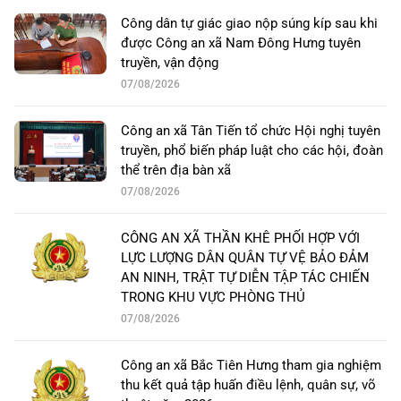
Công dân tự giác giao nộp súng kíp sau khi
được Công an xã Nam Đông Hưng tuyên
truyền, vận động
07/08/2026
Công an xã Tân Tiến tổ chức Hội nghị tuyên
truyền, phổ biến pháp luật cho các hội, đoàn
thể trên địa bàn xã
07/08/2026
CÔNG AN XÃ THẦN KHÊ PHỐI HỢP VỚI
LỰC LƯỢNG DÂN QUÂN TỰ VỆ BẢO ĐẢM
AN NINH, TRẬT TỰ DIỄN TẬP TÁC CHIẾN
TRONG KHU VỰC PHÒNG THỦ
07/08/2026
Công an xã Bắc Tiên Hưng tham gia nghiệm
thu kết quả tập huấn điều lệnh, quân sự, võ