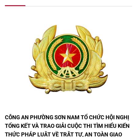
CÔNG AN PHƯỜNG SƠN NAM TỔ CHỨC HỘI NGHỊ
TỔNG KẾT VÀ TRAO GIẢI CUỘC THI TÌM HIỂU KIẾN
THỨC PHÁP LUẬT VỀ TRẬT TỰ, AN TOÀN GIAO