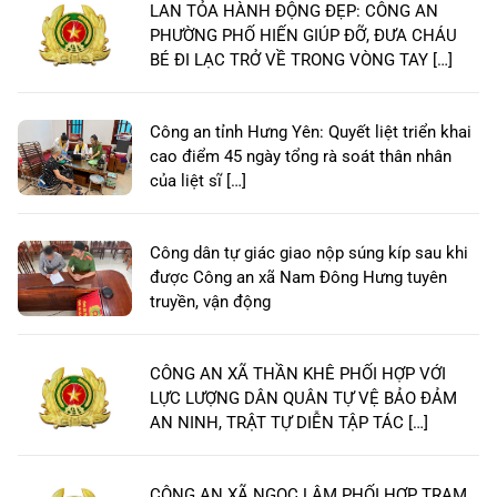
LAN TỎA HÀNH ĐỘNG ĐẸP: CÔNG AN
PHƯỜNG PHỐ HIẾN GIÚP ĐỠ, ĐƯA CHÁU
BÉ ĐI LẠC TRỞ VỀ TRONG VÒNG TAY […]
Công an tỉnh Hưng Yên: Quyết liệt triển khai
cao điểm 45 ngày tổng rà soát thân nhân
của liệt sĩ […]
Công dân tự giác giao nộp súng kíp sau khi
được Công an xã Nam Đông Hưng tuyên
truyền, vận động
CÔNG AN XÃ THẦN KHÊ PHỐI HỢP VỚI
LỰC LƯỢNG DÂN QUÂN TỰ VỆ BẢO ĐẢM
AN NINH, TRẬT TỰ DIỄN TẬP TÁC […]
CÔNG AN XÃ NGỌC LÂM PHỐI HỢP TRẠM