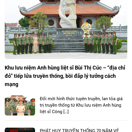
Khu lưu niệm Anh hùng liệt sĩ Bùi Thị Cúc – “địa chỉ
đỏ” tiếp lửa truyền thống, bồi đắp lý tưởng cách
mạng
Đổi mới hình thức tuyên truyền, lan tỏa giá
trị truyền thống từ Khu lưu niệm Anh hùng
liệt sĩ Công […]
PHÁT HUY TRUYỀN THỐNG 70 NĂM VẺ