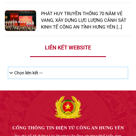
PHÁT HUY TRUYỀN THỐNG 70 NĂM VẺ
VANG, XÂY DỰNG LỰC LƯỢNG CẢNH SÁT
KINH TẾ CÔNG AN TỈNH HƯNG YÊN […]
LIÊN KẾT WEBSITE
CỔNG THÔNG TIN ĐIỆN TỬ CÔNG AN HƯNG YÊN