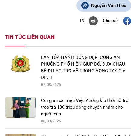
Nguyễn Văn Hiếu
Chia sẻ
IN
TIN TỨC LIÊN QUAN
LAN TỎA HÀNH ĐỘNG ĐẸP: CÔNG AN
PHƯỜNG PHỐ HIẾN GIÚP ĐỠ, ĐƯA CHÁU
BÉ ĐI LẠC TRỞ VỀ TRONG VÒNG TAY GIA
ĐÌNH
07/08/2026
Công an xã Triệu Việt Vương kịp thời hỗ trợ
trao trả 130 triệu đồng chuyển nhầm cho
người dân
06/08/2026