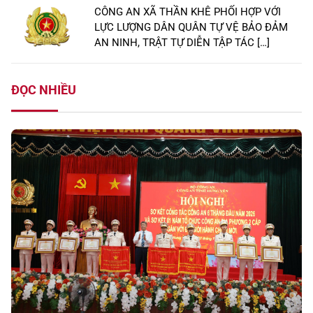
CÔNG AN XÃ THẦN KHÊ PHỐI HỢP VỚI
LỰC LƯỢNG DÂN QUÂN TỰ VỆ BẢO ĐẢM
AN NINH, TRẬT TỰ DIỄN TẬP TÁC […]
ĐỌC NHIỀU