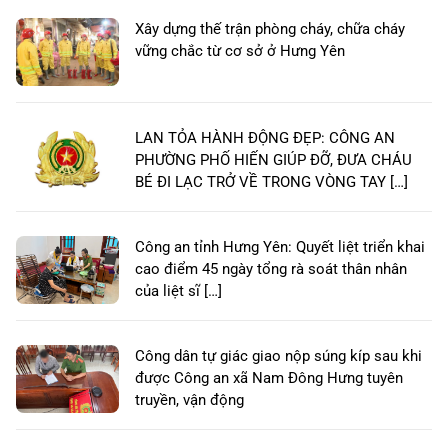
Xây dựng thế trận phòng cháy, chữa cháy
vững chắc từ cơ sở ở Hưng Yên
LAN TỎA HÀNH ĐỘNG ĐẸP: CÔNG AN
PHƯỜNG PHỐ HIẾN GIÚP ĐỠ, ĐƯA CHÁU
BÉ ĐI LẠC TRỞ VỀ TRONG VÒNG TAY […]
Công an tỉnh Hưng Yên: Quyết liệt triển khai
cao điểm 45 ngày tổng rà soát thân nhân
của liệt sĩ […]
Công dân tự giác giao nộp súng kíp sau khi
được Công an xã Nam Đông Hưng tuyên
truyền, vận động