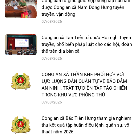
Công dân tự giác giao nộp súng kíp sau khi
được Công an xã Nam Đông Hưng tuyên
truyền, vận động
07/08/2026
Công an xã Tân Tiến tổ chức Hội nghị tuyên
truyền, phổ biến pháp luật cho các hội, đoàn
thể trên địa bàn xã
07/08/2026
CÔNG AN XÃ THẦN KHÊ PHỐI HỢP VỚI
LỰC LƯỢNG DÂN QUÂN TỰ VỆ BẢO ĐẢM
AN NINH, TRẬT TỰ DIỄN TẬP TÁC CHIẾN
TRONG KHU VỰC PHÒNG THỦ
07/08/2026
Công an xã Bắc Tiên Hưng tham gia nghiệm
thu kết quả tập huấn điều lệnh, quân sự, võ
thuật năm 2026