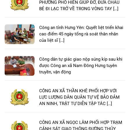
PHƯỜNG PHỐ HIẾN GIÚP ĐỠ, ĐƯA CHÁU
BÉ ĐI LẠC TRỞ VỀ TRONG VÒNG TAY […]
Công an tỉnh Hưng Yên: Quyết liệt triển khai
cao điểm 45 ngày tổng rà soát thân nhân
của liệt sĩ […]
Công dân tự giác giao nộp súng kíp sau khi
được Công an xã Nam Đông Hưng tuyên
truyền, vận động
CÔNG AN XÃ THẦN KHÊ PHỐI HỢP VỚI
LỰC LƯỢNG DÂN QUÂN TỰ VỆ BẢO ĐẢM
AN NINH, TRẬT TỰ DIỄN TẬP TÁC […]
CÔNG AN XÃ NGỌC LÂM PHỐI HỢP TRẠM
CẢNH SÁT GIAO THÔNG ĐƯỜNG THỦY