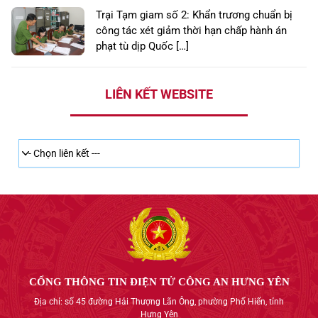
Trại Tạm giam số 2: Khẩn trương chuẩn bị
công tác xét giảm thời hạn chấp hành án
phạt tù dịp Quốc […]
LIÊN KẾT WEBSITE
CỔNG THÔNG TIN ĐIỆN TỬ CÔNG AN HƯNG YÊN
Địa chỉ: số 45 đường Hải Thượng Lãn Ông, phường Phố Hiến, tỉnh
Hưng Yên