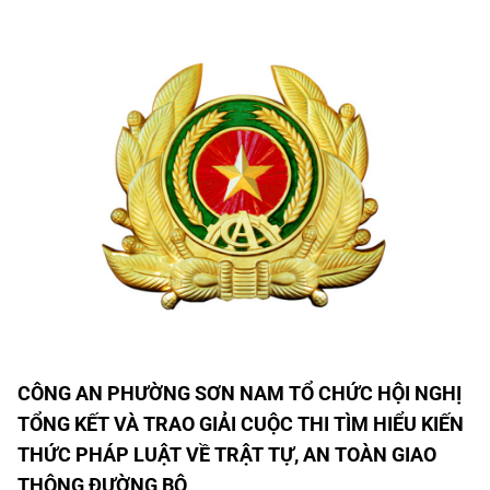
CÔNG AN PHƯỜNG SƠN NAM TỔ CHỨC HỘI NGHỊ
TỔNG KẾT VÀ TRAO GIẢI CUỘC THI TÌM HIỂU KIẾN
THỨC PHÁP LUẬT VỀ TRẬT TỰ, AN TOÀN GIAO
THÔNG ĐƯỜNG BỘ