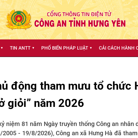
TIN ANTT
PHỔ BIẾN PHÁP LUẬT
CẢI CÁCH HÀNH C
▼
▼
▼
ủ động tham mưu tổ chức H
ở giỏi” năm 2026
i kỷ niệm 81 năm Ngày truyền thống Công an nhân
8/2005 - 19/8/2026), Công an xã Hưng Hà đã tham