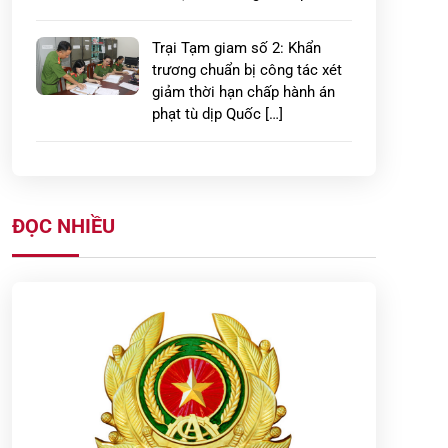
Trại Tạm giam số 2: Khẩn
trương chuẩn bị công tác xét
giảm thời hạn chấp hành án
phạt tù dịp Quốc […]
Xây dựng thế trận phòng cháy,
chữa cháy vững chắc từ cơ sở
ở Hưng Yên
ĐỌC NHIỀU
LAN TỎA HÀNH ĐỘNG ĐẸP:
CÔNG AN PHƯỜNG PHỐ
HIẾN GIÚP ĐỠ, ĐƯA CHÁU BÉ
ĐI LẠC TRỞ VỀ TRONG VÒNG
TAY […]
Công an tỉnh Hưng Yên: Quyết
liệt triển khai cao điểm 45