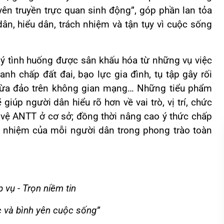
yên truyền trực quan sinh động”, góp phần lan tỏa
n, hiểu dân, trách nhiệm và tận tụy vì cuộc sống
 lý tình huống được sân khấu hóa từ những vụ việc
nh chấp đất đai, bạo lực gia đình, tụ tập gây rối
, lừa đảo trên không gian mạng… Những tiểu phẩm
 giúp người dân hiểu rõ hơn về vai trò, vị trí, chức
 vệ ANTT ở cơ sở; đồng thời nâng cao ý thức chấp
ch nhiệm của mỗi người dân trong phong trào toàn
 vụ - Trọn niềm tin
c và bình yên cuộc sống”