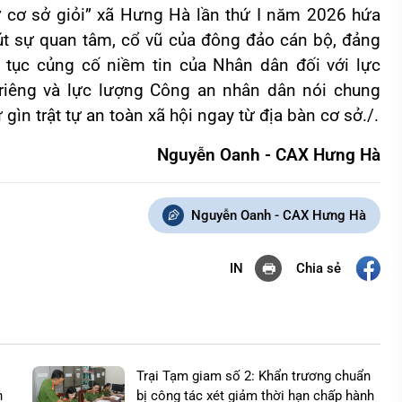
ở cơ sở giỏi” xã Hưng Hà lần thứ I năm 2026 hứa
hút sự quan tâm, cổ vũ của đông đảo cán bộ, đảng
 tục củng cố niềm tin của Nhân dân đối với lực
riêng và lực lượng Công an nhân dân nói chung
gìn trật tự an toàn xã hội ngay từ địa bàn cơ sở./.
Nguyễn Oanh - CAX Hưng Hà
Nguyễn Oanh - CAX Hưng Hà
Chia sẻ
IN
Trại Tạm giam số 2: Khẩn trương chuẩn
n
bị công tác xét giảm thời hạn chấp hành