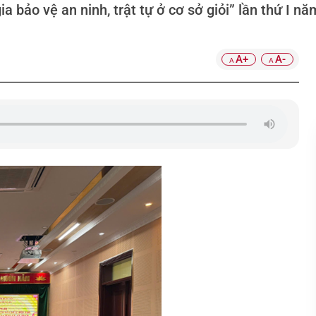
a bảo vệ an ninh, trật tự ở cơ sở giỏi” lần thứ I n
A+
A-
A
A