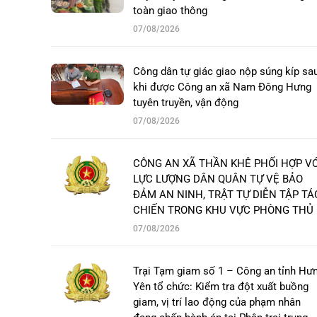
toàn giao thông
07/08/2026
Công dân tự giác giao nộp súng kíp sa
khi được Công an xã Nam Đông Hưng
tuyên truyền, vận động
07/08/2026
CÔNG AN XÃ THẦN KHÊ PHỐI HỢP VỚ
LỰC LƯỢNG DÂN QUÂN TỰ VỆ BẢO
ĐẢM AN NINH, TRẬT TỰ DIỄN TẬP TÁ
CHIẾN TRONG KHU VỰC PHÒNG THỦ
07/08/2026
Trại Tạm giam số 1 – Công an tỉnh Hư
Yên tổ chức: Kiểm tra đột xuất buồng
giam, vị trí lao động của phạm nhân