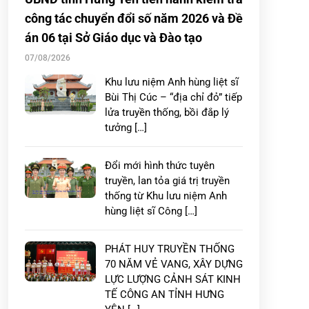
công tác chuyển đổi số năm 2026 và Đề
án 06 tại Sở Giáo dục và Đào tạo
07/08/2026
Khu lưu niệm Anh hùng liệt sĩ
Bùi Thị Cúc – “địa chỉ đỏ” tiếp
lửa truyền thống, bồi đắp lý
tưởng […]
Đổi mới hình thức tuyên
truyền, lan tỏa giá trị truyền
thống từ Khu lưu niệm Anh
hùng liệt sĩ Công […]
PHÁT HUY TRUYỀN THỐNG
70 NĂM VẺ VANG, XÂY DỰNG
LỰC LƯỢNG CẢNH SÁT KINH
TẾ CÔNG AN TỈNH HƯNG