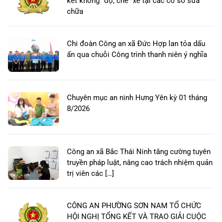
kết không “độ, chế” xe tại các cơ sở sửa
chữa
Chi đoàn Công an xã Đức Hợp lan tỏa dấu
ấn qua chuỗi Công trình thanh niên ý nghĩa
Chuyên mục an ninh Hưng Yên kỳ 01 tháng
8/2026
Công an xã Bắc Thái Ninh tăng cường tuyên
truyền pháp luật, nâng cao trách nhiệm quản
trị viên các […]
CÔNG AN PHƯỜNG SƠN NAM TỔ CHỨC
HỘI NGHỊ TỔNG KẾT VÀ TRAO GIẢI CUỘC