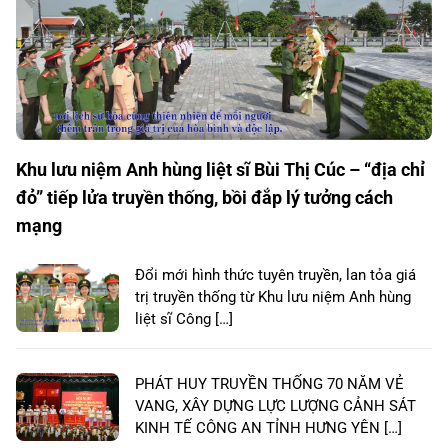
Khu lưu niệm Anh hùng liệt sĩ Bùi Thị Cúc – “địa chỉ
đỏ” tiếp lửa truyền thống, bồi đắp lý tưởng cách
mạng
Đổi mới hình thức tuyên truyền, lan tỏa giá
trị truyền thống từ Khu lưu niệm Anh hùng
liệt sĩ Công […]
PHÁT HUY TRUYỀN THỐNG 70 NĂM VẺ
VANG, XÂY DỰNG LỰC LƯỢNG CẢNH SÁT
KINH TẾ CÔNG AN TỈNH HƯNG YÊN […]