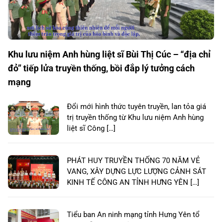
Khu lưu niệm Anh hùng liệt sĩ Bùi Thị Cúc – “địa chỉ
đỏ” tiếp lửa truyền thống, bồi đắp lý tưởng cách
mạng
Đổi mới hình thức tuyên truyền, lan tỏa giá
trị truyền thống từ Khu lưu niệm Anh hùng
liệt sĩ Công […]
PHÁT HUY TRUYỀN THỐNG 70 NĂM VẺ
VANG, XÂY DỰNG LỰC LƯỢNG CẢNH SÁT
KINH TẾ CÔNG AN TỈNH HƯNG YÊN […]
Tiểu ban An ninh mạng tỉnh Hưng Yên tổ