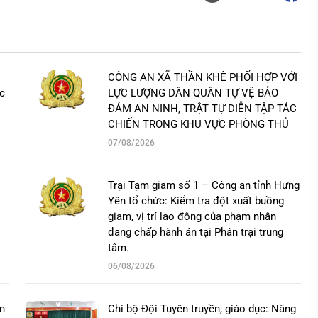
CÔNG AN XÃ THẦN KHÊ PHỐI HỢP VỚI
ác
LỰC LƯỢNG DÂN QUÂN TỰ VỆ BẢO
ĐẢM AN NINH, TRẬT TỰ DIỄN TẬP TÁC
CHIẾN TRONG KHU VỰC PHÒNG THỦ
07/08/2026
Trại Tạm giam số 1 – Công an tỉnh Hưng
Yên tổ chức: Kiểm tra đột xuất buồng
giam, vị trí lao động của phạm nhân
đang chấp hành án tại Phân trại trung
tâm.
06/08/2026
n
Chi bộ Đội Tuyên truyền, giáo dục: Nâng