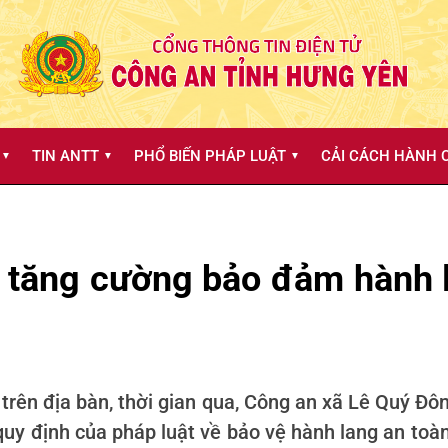
TIN ANTT
PHỔ BIẾN PHÁP LUẬT
CẢI CÁCH HÀNH C
▼
▼
▼
 tăng cường bảo đảm hành l
trên địa bàn, thời gian qua, Công an xã Lê Quý Đô
y định của pháp luật về bảo vệ hành lang an toàn