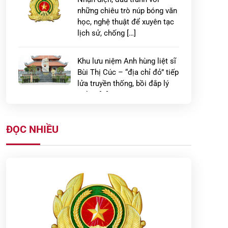
những chiêu trò núp bóng văn
học, nghệ thuật để xuyên tạc
lịch sử, chống […]
Khu lưu niệm Anh hùng liệt sĩ
Bùi Thị Cúc – “địa chỉ đỏ” tiếp
lửa truyền thống, bồi đắp lý
tưởng […]
Đổi mới hình thức tuyên
ĐỌC NHIỀU
truyền, lan tỏa giá trị truyền
thống từ Khu lưu niệm Anh
hùng liệt sĩ Công […]
PHÁT HUY TRUYỀN THỐNG
70 NĂM VẺ VANG, XÂY DỰNG
LỰC LƯỢNG CẢNH SÁT KINH
TẾ CÔNG AN TỈNH HƯNG