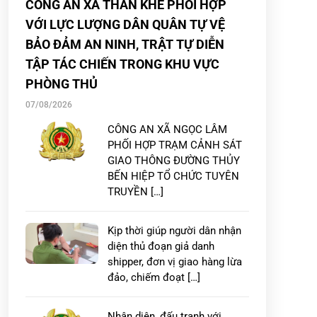
CÔNG AN XÃ THẦN KHÊ PHỐI HỢP
VỚI LỰC LƯỢNG DÂN QUÂN TỰ VỆ
BẢO ĐẢM AN NINH, TRẬT TỰ DIỄN
TẬP TÁC CHIẾN TRONG KHU VỰC
PHÒNG THỦ
07/08/2026
CÔNG AN XÃ NGỌC LÂM
PHỐI HỢP TRẠM CẢNH SÁT
GIAO THÔNG ĐƯỜNG THỦY
BẾN HIỆP TỔ CHỨC TUYÊN
TRUYỀN […]
Kịp thời giúp người dân nhận
diện thủ đoạn giả danh
shipper, đơn vị giao hàng lừa
đảo, chiếm đoạt […]
Nhận diện, đấu tranh với