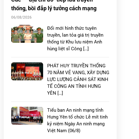
thống, bồi đắp lý tưởng cách mạng
06/08/2026
Đổi mới hình thức tuyên
truyền, lan tỏa giá trị truyền
thống từ Khu lưu niệm Anh
hùng liệt sĩ Công […]
PHÁT HUY TRUYỀN THỐNG
70 NĂM VẺ VANG, XÂY DỰNG
LỰC LƯỢNG CẢNH SÁT KINH
TẾ CÔNG AN TỈNH HƯNG
YÊN […]
Tiểu ban An ninh mạng tỉnh
Hưng Yên tổ chức Lễ mít tinh
kỷ niệm Ngày An ninh mạng
Việt Nam (06/8)