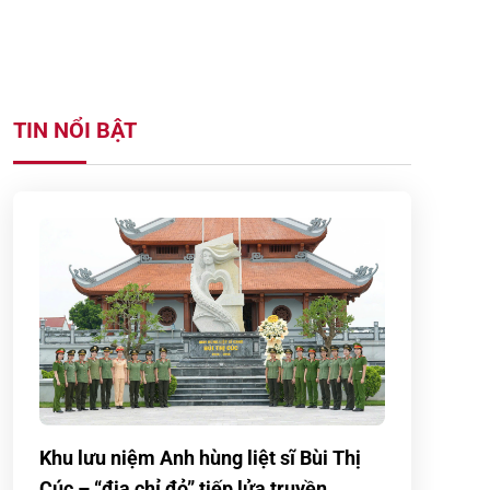
TIN NỔI BẬT
Khu lưu niệm Anh hùng liệt sĩ Bùi Thị
Cúc – “địa chỉ đỏ” tiếp lửa truyền