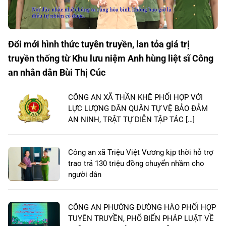
Đổi mới hình thức tuyên truyền, lan tỏa giá trị
truyền thống từ Khu lưu niệm Anh hùng liệt sĩ Công
an nhân dân Bùi Thị Cúc
CÔNG AN XÃ THẦN KHÊ PHỐI HỢP VỚI
LỰC LƯỢNG DÂN QUÂN TỰ VỆ BẢO ĐẢM
AN NINH, TRẬT TỰ DIỄN TẬP TÁC […]
Công an xã Triệu Việt Vương kịp thời hỗ trợ
trao trả 130 triệu đồng chuyển nhầm cho
người dân
CÔNG AN PHƯỜNG ĐƯỜNG HÀO PHỐI HỢP
TUYÊN TRUYỀN, PHỔ BIẾN PHÁP LUẬT VỀ