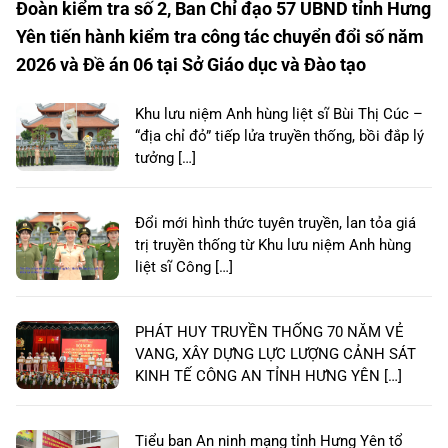
Đoàn kiểm tra số 2, Ban Chỉ đạo 57 UBND tỉnh Hưng
Yên tiến hành kiểm tra công tác chuyển đổi số năm
2026 và Đề án 06 tại Sở Giáo dục và Đào tạo
Khu lưu niệm Anh hùng liệt sĩ Bùi Thị Cúc –
“địa chỉ đỏ” tiếp lửa truyền thống, bồi đắp lý
tưởng […]
Đổi mới hình thức tuyên truyền, lan tỏa giá
trị truyền thống từ Khu lưu niệm Anh hùng
liệt sĩ Công […]
PHÁT HUY TRUYỀN THỐNG 70 NĂM VẺ
VANG, XÂY DỰNG LỰC LƯỢNG CẢNH SÁT
KINH TẾ CÔNG AN TỈNH HƯNG YÊN […]
Tiểu ban An ninh mạng tỉnh Hưng Yên tổ