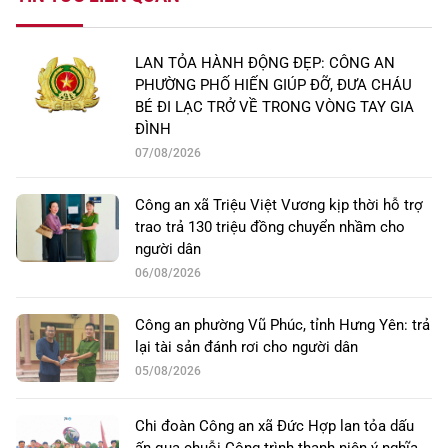
LAN TỎA HÀNH ĐỘNG ĐẸP: CÔNG AN
PHƯỜNG PHỐ HIẾN GIÚP ĐỠ, ĐƯA CHÁU
BÉ ĐI LẠC TRỞ VỀ TRONG VÒNG TAY GIA
ĐÌNH
07/08/2026
Công an xã Triệu Việt Vương kịp thời hỗ trợ
trao trả 130 triệu đồng chuyển nhầm cho
người dân
06/08/2026
Công an phường Vũ Phúc, tỉnh Hưng Yên: trả
lại tài sản đánh rơi cho người dân
05/08/2026
Chi đoàn Công an xã Đức Hợp lan tỏa dấu
ấn qua chuỗi Công trình thanh niên ý nghĩa