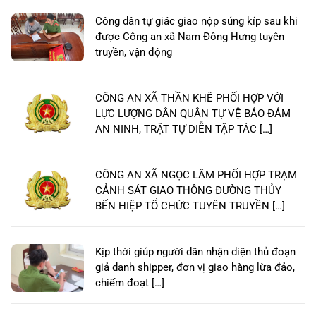
Công dân tự giác giao nộp súng kíp sau khi
được Công an xã Nam Đông Hưng tuyên
truyền, vận động
CÔNG AN XÃ THẦN KHÊ PHỐI HỢP VỚI
LỰC LƯỢNG DÂN QUÂN TỰ VỆ BẢO ĐẢM
AN NINH, TRẬT TỰ DIỄN TẬP TÁC […]
CÔNG AN XÃ NGỌC LÂM PHỐI HỢP TRẠM
CẢNH SÁT GIAO THÔNG ĐƯỜNG THỦY
BẾN HIỆP TỔ CHỨC TUYÊN TRUYỀN […]
Kịp thời giúp người dân nhận diện thủ đoạn
giả danh shipper, đơn vị giao hàng lừa đảo,
chiếm đoạt […]