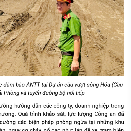
ác đảm bảo ANTT tại Dự án cầu vượt sông Hóa (Cầu
ải Phòng và tuyến đường bộ nối tiếp
cường hướng dẫn các công ty, doanh nghiệp trong
phương. Quá trình khảo sát, lực lượng Công an đã
g cường các biện pháp phòng ngừa tại những khu
àn, nguy cơ cháy, nổ cao như: lán để xe, trạm biến