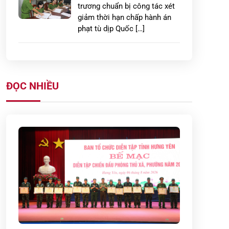
trương chuẩn bị công tác xét
giảm thời hạn chấp hành án
phạt tù dịp Quốc […]
Xây dựng thế trận phòng cháy,
chữa cháy vững chắc từ cơ sở
ở Hưng Yên
ĐỌC NHIỀU
LAN TỎA HÀNH ĐỘNG ĐẸP:
CÔNG AN PHƯỜNG PHỐ
HIẾN GIÚP ĐỠ, ĐƯA CHÁU BÉ
ĐI LẠC TRỞ VỀ TRONG VÒNG
TAY […]
Công an tỉnh Hưng Yên: Quyết
liệt triển khai cao điểm 45
ngày tổng rà soát thân nhân
của liệt sĩ […]