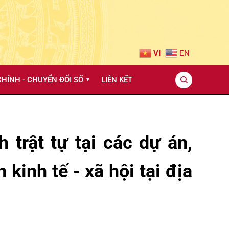
VI
EN
HÍNH - CHUYỂN ĐỔI SỐ
LIÊN KẾT
▼
trật tự tại các dự án,
kinh tế - xã hội tại địa