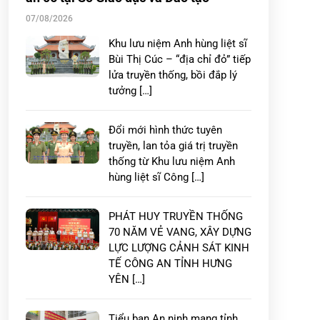
07/08/2026
Khu lưu niệm Anh hùng liệt sĩ
Bùi Thị Cúc – “địa chỉ đỏ” tiếp
lửa truyền thống, bồi đắp lý
tưởng […]
Đổi mới hình thức tuyên
truyền, lan tỏa giá trị truyền
thống từ Khu lưu niệm Anh
hùng liệt sĩ Công […]
PHÁT HUY TRUYỀN THỐNG
70 NĂM VẺ VANG, XÂY DỰNG
LỰC LƯỢNG CẢNH SÁT KINH
TẾ CÔNG AN TỈNH HƯNG
YÊN […]
Tiểu ban An ninh mạng tỉnh