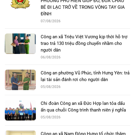
PHƯỜNG PHỐ HIẾN GIÚP ĐỠ, ĐƯA CHÁU
BÉ ĐI LẠC TRỞ VỀ TRONG VÒNG TAY GIA
ĐÌNH
07/08/2026
Công an xã Triệu Việt Vương kịp thời hỗ trợ
trao trả 130 triệu đồng chuyển nhầm cho
người dân
06/08/2026
Công an phường Vũ Phúc, tỉnh Hưng Yên: trả
lại tài sản đánh rơi cho người dân
05/08/2026
Chi đoàn Công an xã Đức Hợp lan tỏa dấu
ấn qua chuỗi Công trình thanh niên ý nghĩa
05/08/2026
Công an xã Nam Đông Hưng tổ chức thăm