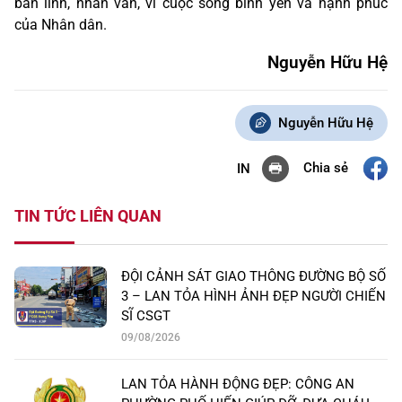
bản lĩnh, nhân văn, vì cuộc sống bình yên và hạnh phúc
của Nhân dân.
Nguyễn Hữu Hệ
Nguyễn Hữu Hệ
Chia sẻ
IN
TIN TỨC LIÊN QUAN
ĐỘI CẢNH SÁT GIAO THÔNG ĐƯỜNG BỘ SỐ
3 – LAN TỎA HÌNH ẢNH ĐẸP NGƯỜI CHIẾN
SĨ CSGT
09/08/2026
LAN TỎA HÀNH ĐỘNG ĐẸP: CÔNG AN