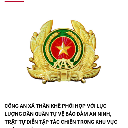
CÔNG AN XÃ THẦN KHÊ PHỐI HỢP VỚI LỰC
LƯỢNG DÂN QUÂN TỰ VỆ BẢO ĐẢM AN NINH,
TRẬT TỰ DIỄN TẬP TÁC CHIẾN TRONG KHU VỰC