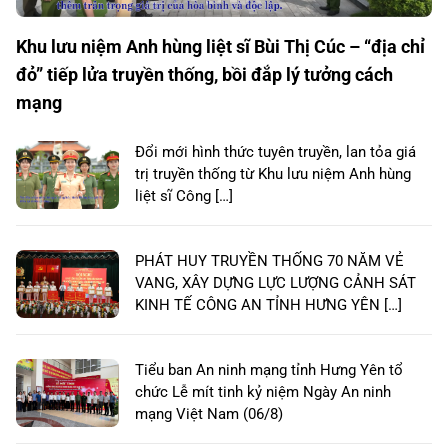
Khu lưu niệm Anh hùng liệt sĩ Bùi Thị Cúc – “địa chỉ
đỏ” tiếp lửa truyền thống, bồi đắp lý tưởng cách
mạng
Đổi mới hình thức tuyên truyền, lan tỏa giá
trị truyền thống từ Khu lưu niệm Anh hùng
liệt sĩ Công […]
PHÁT HUY TRUYỀN THỐNG 70 NĂM VẺ
VANG, XÂY DỰNG LỰC LƯỢNG CẢNH SÁT
KINH TẾ CÔNG AN TỈNH HƯNG YÊN […]
Tiểu ban An ninh mạng tỉnh Hưng Yên tổ
chức Lễ mít tinh kỷ niệm Ngày An ninh
mạng Việt Nam (06/8)