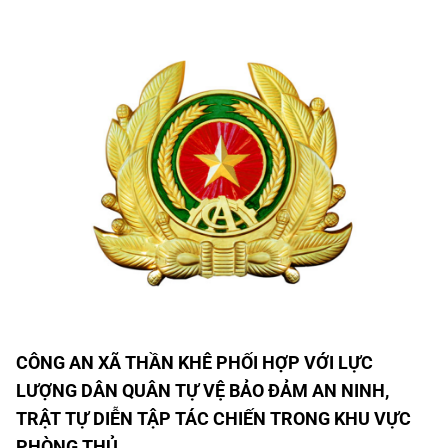
CÔNG AN XÃ THẦN KHÊ PHỐI HỢP VỚI LỰC
LƯỢNG DÂN QUÂN TỰ VỆ BẢO ĐẢM AN NINH,
TRẬT TỰ DIỄN TẬP TÁC CHIẾN TRONG KHU VỰC
PHÒNG THỦ