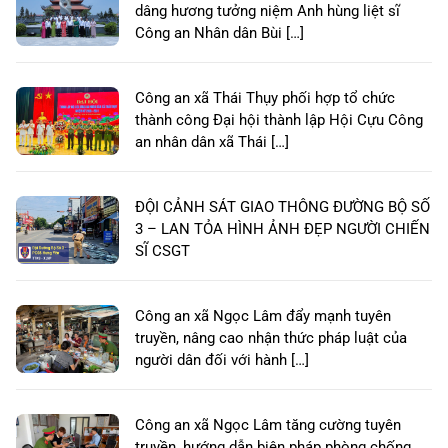
dâng hương tưởng niệm Anh hùng liệt sĩ
Công an Nhân dân Bùi […]
Công an xã Thái Thụy phối hợp tổ chức
thành công Đại hội thành lập Hội Cựu Công
an nhân dân xã Thái […]
ĐỘI CẢNH SÁT GIAO THÔNG ĐƯỜNG BỘ SỐ
3 – LAN TỎA HÌNH ẢNH ĐẸP NGƯỜI CHIẾN
SĨ CSGT
Công an xã Ngọc Lâm đẩy mạnh tuyên
truyền, nâng cao nhận thức pháp luật của
người dân đối với hành […]
Công an xã Ngọc Lâm tăng cường tuyên
truyền, hướng dẫn biện pháp phòng chống