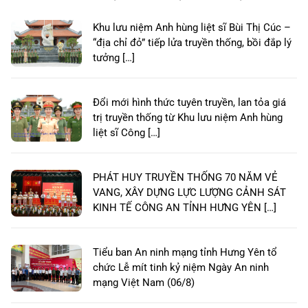
Khu lưu niệm Anh hùng liệt sĩ Bùi Thị Cúc –
“địa chỉ đỏ” tiếp lửa truyền thống, bồi đắp lý
tưởng […]
Đổi mới hình thức tuyên truyền, lan tỏa giá
trị truyền thống từ Khu lưu niệm Anh hùng
liệt sĩ Công […]
PHÁT HUY TRUYỀN THỐNG 70 NĂM VẺ
VANG, XÂY DỰNG LỰC LƯỢNG CẢNH SÁT
KINH TẾ CÔNG AN TỈNH HƯNG YÊN […]
Tiểu ban An ninh mạng tỉnh Hưng Yên tổ
chức Lễ mít tinh kỷ niệm Ngày An ninh
mạng Việt Nam (06/8)