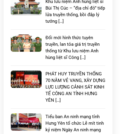
Khu lưu niệm Anh hùng liệt sĩ
Bùi Thị Cúc – “địa chỉ đỏ” tiếp
lửa truyền thống, bồi đắp lý
tưởng […]
Đổi mới hình thức tuyên
truyền, lan tỏa giá trị truyền
thống từ Khu lưu niệm Anh
hùng liệt sĩ Công […]
PHÁT HUY TRUYỀN THỐNG
70 NĂM VẺ VANG, XÂY DỰNG
LỰC LƯỢNG CẢNH SÁT KINH
TẾ CÔNG AN TỈNH HƯNG
YÊN […]
Tiểu ban An ninh mạng tỉnh
Hưng Yên tổ chức Lễ mít tinh
kỷ niệm Ngày An ninh mạng