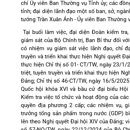
chí Ủy viên Ban Thường vụ Tỉnh ủy; các đồng
tỉnh; đại diện lãnh đạo một số ban, sở, ngàn
tướng Trần Xuân Ánh - Ủy viên Ban Thường v
Tại buổi làm việc, đại diện Đoàn kiểm tra
giám sát của Bộ Chính trị, Ban Bí thư đối 
có nhiệm vụ giám sát việc lãnh đạo, chỉ đạ
truyền và triển khai thực hiện Nghị quyết Đạ
thực hiện Chỉ thị số 01- CT/TW, ngày 23/1/2
triệt, tuyên truyền và triển khai thực hiện N
Đảng; Chỉ thị số 46-CT/TW, ngày 16/5/2025 
Quốc hội khóa XVI và bầu cử đại biểu Hộ
Kiểm tra việc tổ chức và hoạt động của các
quyền địa phương 2 cấp; các nhiệm vụ, g
trưởng tổng sản phẩm trong nước (GDP) bì
lên theo Nghị quyết Đại hội XIV của Đảng; vi
số 57-NQ/TW, ngày 22/12/2024 của Bộ Chính