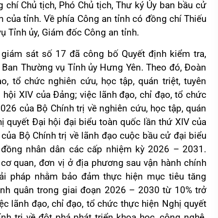
 chí Chủ tịch, Phó Chủ tịch, Thư ký Ủy ban bầu cử
h của tỉnh. Về phía Công an tỉnh có đồng chí Thiếu
ụ Tỉnh ủy, Giám đốc Công an tỉnh.
, giám sát số 17 đã công bố Quyết định kiểm tra,
với Ban Thường vụ Tỉnh ủy Hưng Yên. Theo đó, Đoàn
o, tổ chức nghiên cứu, học tập, quán triệt, tuyên
i hội XIV của Đảng; việc lãnh đạo, chỉ đạo, tổ chức
026 của Bộ Chính trị về nghiên cứu, học tập, quán
ghị quyết Đại hội đại biểu toàn quốc lần thứ XIV của
của Bộ Chính trị về lãnh đạo cuộc bầu cử đại biểu
i đồng nhân dân các cấp nhiệm kỳ 2026 – 2031.
 cơ quan, đơn vị ở địa phương sau vận hành chính
iải pháp nhằm bảo đảm thực hiện mục tiêu tăng
nh quân trong giai đoạn 2026 – 2030 từ 10% trở
ệc lãnh đạo, chỉ đạo, tổ chức thực hiện Nghị quyết
 trị về đột phá phát triển khoa học, công nghệ,