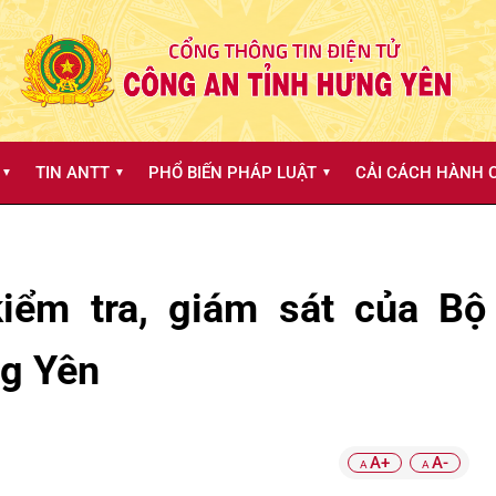
TIN ANTT
PHỔ BIẾN PHÁP LUẬT
CẢI CÁCH HÀNH C
▼
▼
▼
iểm tra, giám sát của Bộ 
ng Yên
A+
A-
A
A