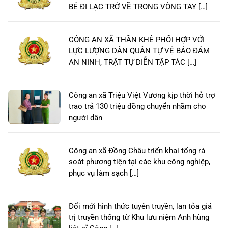
BÉ ĐI LẠC TRỞ VỀ TRONG VÒNG TAY […]
CÔNG AN XÃ THẦN KHÊ PHỐI HỢP VỚI
LỰC LƯỢNG DÂN QUÂN TỰ VỆ BẢO ĐẢM
AN NINH, TRẬT TỰ DIỄN TẬP TÁC […]
Công an xã Triệu Việt Vương kịp thời hỗ trợ
trao trả 130 triệu đồng chuyển nhầm cho
người dân
Công an xã Đồng Châu triển khai tổng rà
soát phương tiện tại các khu công nghiệp,
phục vụ làm sạch […]
Đổi mới hình thức tuyên truyền, lan tỏa giá
trị truyền thống từ Khu lưu niệm Anh hùng