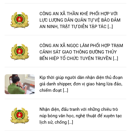
CÔNG AN XÃ THẦN KHÊ PHỐI HỢP VỚI
LỰC LƯỢNG DÂN QUÂN TỰ VỆ BẢO ĐẢM
AN NINH, TRẬT TỰ DIỄN TẬP TÁC […]
CÔNG AN XÃ NGỌC LÂM PHỐI HỢP TRẠM
CẢNH SÁT GIAO THÔNG ĐƯỜNG THỦY
BẾN HIỆP TỔ CHỨC TUYÊN TRUYỀN […]
Kịp thời giúp người dân nhận diện thủ đoạn
giả danh shipper, đơn vị giao hàng lừa đảo,
chiếm đoạt […]
Nhận diện, đấu tranh với những chiêu trò
núp bóng văn học, nghệ thuật để xuyên tạc
lịch sử, chống […]