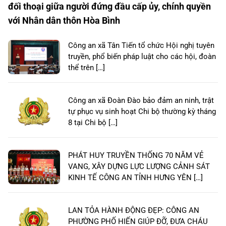
đối thoại giữa người đứng đầu cấp ủy, chính quyền
với Nhân dân thôn Hòa Bình
Công an xã Tân Tiến tổ chức Hội nghị tuyên
truyền, phổ biến pháp luật cho các hội, đoàn
thể trên […]
Công an xã Đoàn Đào bảo đảm an ninh, trật
tự phục vụ sinh hoạt Chi bộ thường kỳ tháng
8 tại Chi bộ […]
PHÁT HUY TRUYỀN THỐNG 70 NĂM VẺ
VANG, XÂY DỰNG LỰC LƯỢNG CẢNH SÁT
KINH TẾ CÔNG AN TỈNH HƯNG YÊN […]
LAN TỎA HÀNH ĐỘNG ĐẸP: CÔNG AN
PHƯỜNG PHỐ HIẾN GIÚP ĐỠ, ĐƯA CHÁU