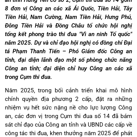
an tỉnh Hưng Yên cơ sở 2, Cụm thi đua số 14 gồm
8 đơn vị Công an các xã Ái Quốc, Tiền Hải, Tây
Tiền Hải, Nam Cường, Nam Tiền Hải, Hưng Phú,
Đông Tiền Hải và Đồng Châu tổ chức hội nghị
tổng kết phong trào thi đua "Vì an ninh Tổ quốc"
năm 2025. Dự và chỉ đạo hội nghị có đồng chí Đại
tá Phạm Thanh Tiến – Phó Giám đốc Công an
tỉnh, đại diện lãnh đạo một số phòng chức năng
Công an tỉnh; đại diện chỉ huy Công an các xã
trong Cụm thi đua.
Năm 2025, trong bối cảnh triển khai mô hình
chính quyền địa phương 2 cấp, đặt ra những
nhiệm vụ hết sức nặng nề cho lực lượng Công
an, các đơn vị trong Cụm thi đua số 14 đã bám
sát chỉ đạo của Công an tỉnh và UBND các cấp về
công tác thi đua, khen thưởng năm 2025 để phát