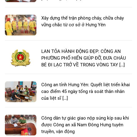
Xây dựng thế trận phòng cháy, chữa cháy
vững chắc từ cơ sở ở Hưng Yên
LAN TỎA HÀNH ĐỘNG ĐẸP: CÔNG AN
PHƯỜNG PHỐ HIẾN GIÚP ĐỠ, ĐƯA CHÁU
BÉ ĐI LẠC TRỞ VỀ TRONG VÒNG TAY […]
Công an tỉnh Hưng Yên: Quyết liệt triển khai
cao điểm 45 ngày tổng rà soát thân nhân
của liệt sĩ […]
Công dân tự giác giao nộp súng kíp sau khi
được Công an xã Nam Đông Hưng tuyên
truyền, vận động