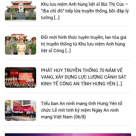
Khu lưu niệm Anh hùng liệt sĩ Bùi Thị Cúc –
“địa chỉ đỏ” tiếp lửa truyền thống, bồi đắp lý
tưởng […]
Đổi mới hình thức tuyên truyền, lan tỏa giá
trị truyền thống từ Khu lưu niệm Anh hùng
liệt sĩ Công […]
PHÁT HUY TRUYỀN THỐNG 70 NĂM VẺ
VANG, XÂY DỰNG LỰC LƯỢNG CẢNH SÁT
KINH TẾ CÔNG AN TỈNH HƯNG YÊN […]
Tiểu ban An ninh mạng tỉnh Hưng Yên tổ
chức Lễ mít tinh kỷ niệm Ngày An ninh
mạng Việt Nam (06/8)