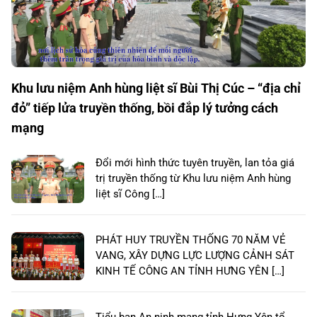
Khu lưu niệm Anh hùng liệt sĩ Bùi Thị Cúc – “địa chỉ
đỏ” tiếp lửa truyền thống, bồi đắp lý tưởng cách
mạng
Đổi mới hình thức tuyên truyền, lan tỏa giá
trị truyền thống từ Khu lưu niệm Anh hùng
liệt sĩ Công […]
PHÁT HUY TRUYỀN THỐNG 70 NĂM VẺ
VANG, XÂY DỰNG LỰC LƯỢNG CẢNH SÁT
KINH TẾ CÔNG AN TỈNH HƯNG YÊN […]
Tiểu ban An ninh mạng tỉnh Hưng Yên tổ