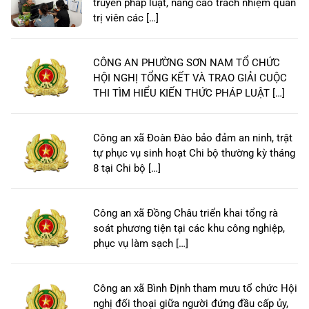
truyền pháp luật, nâng cao trách nhiệm quản
trị viên các […]
CÔNG AN PHƯỜNG SƠN NAM TỔ CHỨC
HỘI NGHỊ TỔNG KẾT VÀ TRAO GIẢI CUỘC
THI TÌM HIỂU KIẾN THỨC PHÁP LUẬT […]
Công an xã Đoàn Đào bảo đảm an ninh, trật
tự phục vụ sinh hoạt Chi bộ thường kỳ tháng
8 tại Chi bộ […]
Công an xã Đồng Châu triển khai tổng rà
soát phương tiện tại các khu công nghiệp,
phục vụ làm sạch […]
Công an xã Bình Định tham mưu tổ chức Hội
nghị đối thoại giữa người đứng đầu cấp ủy,