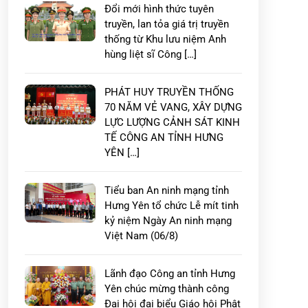
Đổi mới hình thức tuyên
truyền, lan tỏa giá trị truyền
thống từ Khu lưu niệm Anh
hùng liệt sĩ Công […]
PHÁT HUY TRUYỀN THỐNG
70 NĂM VẺ VANG, XÂY DỰNG
LỰC LƯỢNG CẢNH SÁT KINH
TẾ CÔNG AN TỈNH HƯNG
YÊN […]
Tiểu ban An ninh mạng tỉnh
Hưng Yên tổ chức Lễ mít tinh
kỷ niệm Ngày An ninh mạng
Việt Nam (06/8)
Lãnh đạo Công an tỉnh Hưng
Yên chúc mừng thành công
Đại hội đại biểu Giáo hội Phật