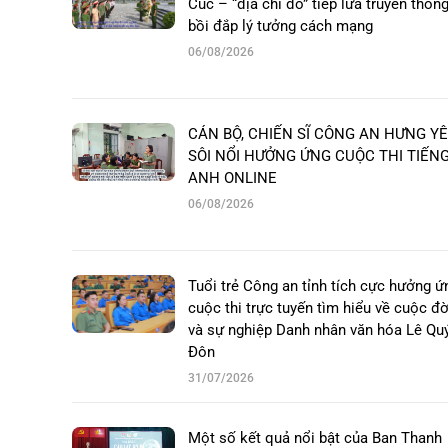
Cúc – “địa chỉ đỏ” tiếp lửa truyền thống
bồi đắp lý tưởng cách mạng
06/08/2026
CÁN BỘ, CHIẾN SĨ CÔNG AN HƯNG Y
SÔI NỔI HƯỞNG ỨNG CUỘC THI TIẾN
ANH ONLINE
06/08/2026
Tuổi trẻ Công an tỉnh tích cực hưởng ứ
cuộc thi trực tuyến tìm hiểu về cuộc đờ
và sự nghiệp Danh nhân văn hóa Lê Qu
Đôn
31/07/2026
Một số kết quả nổi bật của Ban Thanh