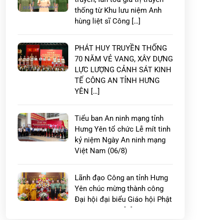
thống từ Khu lưu niệm Anh
hùng liệt sĩ Công […]
PHÁT HUY TRUYỀN THỐNG
70 NĂM VẺ VANG, XÂY DỰNG
LỰC LƯỢNG CẢNH SÁT KINH
TẾ CÔNG AN TỈNH HƯNG
YÊN […]
Tiểu ban An ninh mạng tỉnh
Hưng Yên tổ chức Lễ mít tinh
kỷ niệm Ngày An ninh mạng
Việt Nam (06/8)
Lãnh đạo Công an tỉnh Hưng
Yên chúc mừng thành công
Đại hội đại biểu Giáo hội Phật
giáo Việt Nam […]