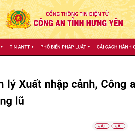
TIN ANTT
PHỔ BIẾN PHÁP LUẬT
CẢI CÁCH HÀNH C
▼
▼
▼
 lý Xuất nhập cảnh, Công 
ng lũ
A+
A-
A
A