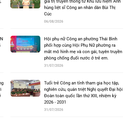
,
giá trị truyền thống từ Khu lưu niệm Anh
hùng liệt sĩ Công an nhân dân Bùi Thị
Cúc
06/08/2026
ÊN
Hội phụ nữ Công an phường Thái Bình
G
phối hợp cùng Hội Phụ Nữ phường ra
mắt mô hình mẹ và con gái, tuyên truyền
phòng chống đuối nước ở trẻ em.
31/07/2026
ng
Tuổi trẻ Công an tỉnh tham gia học tập,
i
nghiên cứu, quán triệt Nghị quyết Đại hội
ý
Đoàn toàn quốc lần thứ XIII, nhiệm kỳ
2026 - 2031
31/07/2026