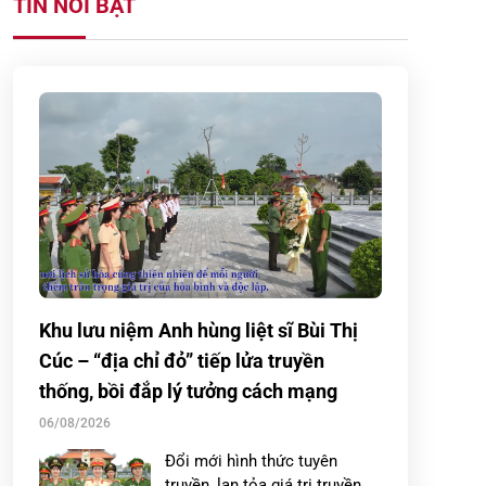
TIN NỔI BẬT
Khu lưu niệm Anh hùng liệt sĩ Bùi Thị
Cúc – “địa chỉ đỏ” tiếp lửa truyền
thống, bồi đắp lý tưởng cách mạng
06/08/2026
Đổi mới hình thức tuyên
truyền, lan tỏa giá trị truyền