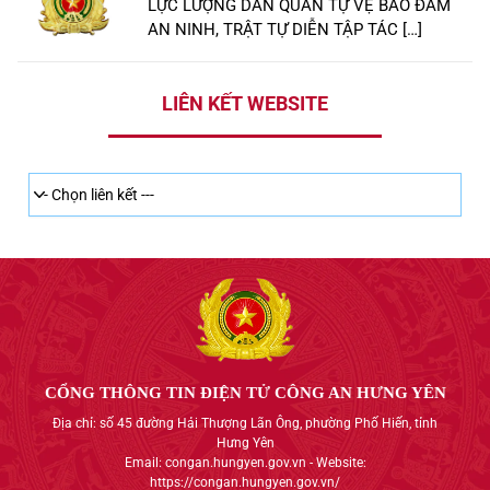
LỰC LƯỢNG DÂN QUÂN TỰ VỆ BẢO ĐẢM
AN NINH, TRẬT TỰ DIỄN TẬP TÁC […]
LIÊN KẾT WEBSITE
CỔNG THÔNG TIN ĐIỆN TỬ CÔNG AN HƯNG YÊN
Địa chỉ: số 45 đường Hải Thượng Lãn Ông, phường Phố Hiến, tỉnh
Hưng Yên
Email: congan.hungyen.gov.vn - Website:
https://congan.hungyen.gov.vn/