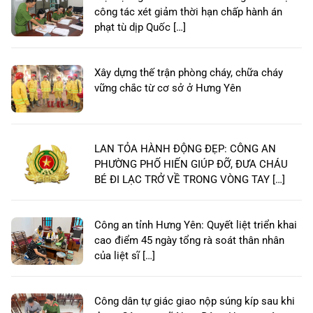
công tác xét giảm thời hạn chấp hành án
phạt tù dịp Quốc […]
Xây dựng thế trận phòng cháy, chữa cháy
vững chắc từ cơ sở ở Hưng Yên
LAN TỎA HÀNH ĐỘNG ĐẸP: CÔNG AN
PHƯỜNG PHỐ HIẾN GIÚP ĐỠ, ĐƯA CHÁU
BÉ ĐI LẠC TRỞ VỀ TRONG VÒNG TAY […]
Công an tỉnh Hưng Yên: Quyết liệt triển khai
cao điểm 45 ngày tổng rà soát thân nhân
của liệt sĩ […]
Công dân tự giác giao nộp súng kíp sau khi