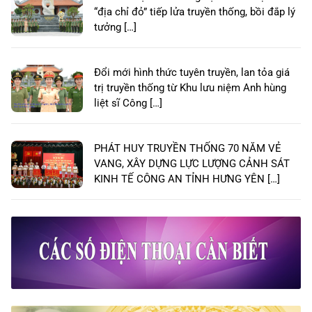
“địa chỉ đỏ” tiếp lửa truyền thống, bồi đắp lý
tưởng […]
Đổi mới hình thức tuyên truyền, lan tỏa giá
trị truyền thống từ Khu lưu niệm Anh hùng
liệt sĩ Công […]
PHÁT HUY TRUYỀN THỐNG 70 NĂM VẺ
VANG, XÂY DỰNG LỰC LƯỢNG CẢNH SÁT
KINH TẾ CÔNG AN TỈNH HƯNG YÊN […]