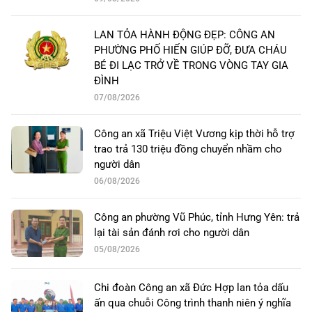
LAN TỎA HÀNH ĐỘNG ĐẸP: CÔNG AN
PHƯỜNG PHỐ HIẾN GIÚP ĐỠ, ĐƯA CHÁU
BÉ ĐI LẠC TRỞ VỀ TRONG VÒNG TAY GIA
ĐÌNH
07/08/2026
Công an xã Triệu Việt Vương kịp thời hỗ trợ
trao trả 130 triệu đồng chuyển nhầm cho
người dân
06/08/2026
Công an phường Vũ Phúc, tỉnh Hưng Yên: trả
lại tài sản đánh rơi cho người dân
05/08/2026
Chi đoàn Công an xã Đức Hợp lan tỏa dấu
ấn qua chuỗi Công trình thanh niên ý nghĩa