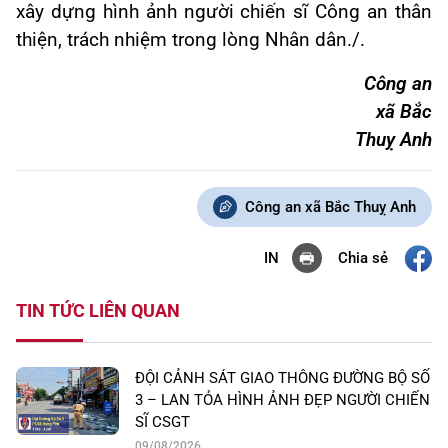
xây dựng hình ảnh người chiến sĩ Công an thân
thiện, trách nhiệm trong lòng Nhân dân./.
Công an
xã Bắc
Thuỵ Anh
Công an xã Bắc Thuỵ Anh
Chia sẻ
IN
TIN TỨC LIÊN QUAN
ĐỘI CẢNH SÁT GIAO THÔNG ĐƯỜNG BỘ SỐ
3 – LAN TỎA HÌNH ẢNH ĐẸP NGƯỜI CHIẾN
SĨ CSGT
09/08/2026