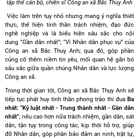
tập thể cán bộ, chiến sĩ Công an xã Bắc Thuỵ Anh
Việc làm trên tuy nhỏ nhưng mang ý nghĩa thiết
thực, thể hiện tinh thần trách nhiệm, đạo đức
nghề nghiệp và là biểu hiện sâu sắc cho nội
dung “Gần dân nhất”; “Vì Nhân dân phục vụ” của
Công an xã Bắc Thuỵ Anh; qua đó, góp phần
củng cố thêm niềm tin yêu, mối quan hệ gắn bó
sâu sắc giữa quần chúng Nhân dân và lực lượng
Công an xã.
Trong thời gian tới, Công an xã Bắc Thụy Anh sẽ
tiếp tục phát huy tinh thần phong trào thi đua
Ba
nhất: “Kỷ luật nhất - Trung thành nhất - Gần dân
nhất”
; nêu cao hơn nữa trách nhiệm, gần dân, sát
dân, tận tụy trong công tác, kịp thời hỗ trợ, giúp
đỡ Nhân dân, góp phần bảo đảm an ninh, trật tự,