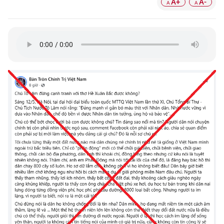
A+
A-
A
A