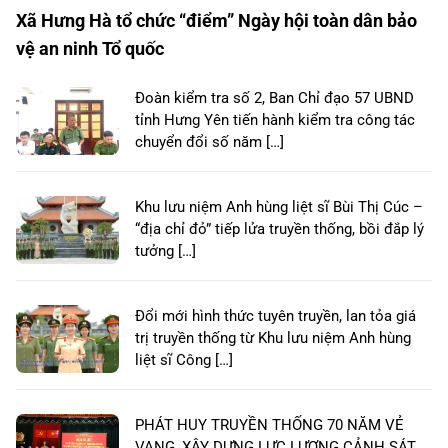
Xã Hưng Hà tổ chức “điểm” Ngày hội toàn dân bảo
vệ an ninh Tổ quốc
Đoàn kiểm tra số 2, Ban Chỉ đạo 57 UBND
tỉnh Hưng Yên tiến hành kiểm tra công tác
chuyển đổi số năm […]
Khu lưu niệm Anh hùng liệt sĩ Bùi Thị Cúc –
“địa chỉ đỏ” tiếp lửa truyền thống, bồi đắp lý
tưởng […]
Đổi mới hình thức tuyên truyền, lan tỏa giá
trị truyền thống từ Khu lưu niệm Anh hùng
liệt sĩ Công […]
PHÁT HUY TRUYỀN THỐNG 70 NĂM VẺ
VANG, XÂY DỰNG LỰC LƯỢNG CẢNH SÁT