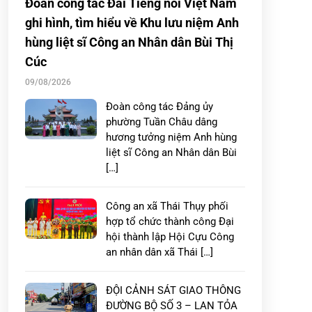
Đoàn công tác Đài Tiếng nói Việt Nam
ghi hình, tìm hiểu về Khu lưu niệm Anh
hùng liệt sĩ Công an Nhân dân Bùi Thị
Cúc
09/08/2026
Đoàn công tác Đảng ủy
phường Tuần Châu dâng
hương tưởng niệm Anh hùng
liệt sĩ Công an Nhân dân Bùi
[…]
Công an xã Thái Thụy phối
hợp tổ chức thành công Đại
hội thành lập Hội Cựu Công
an nhân dân xã Thái […]
ĐỘI CẢNH SÁT GIAO THÔNG
ĐƯỜNG BỘ SỐ 3 – LAN TỎA