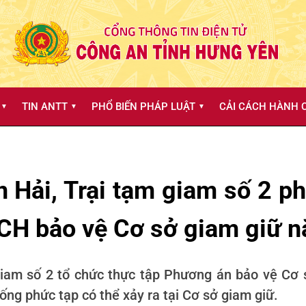
TIN ANTT
PHỔ BIẾN PHÁP LUẬT
CẢI CÁCH HÀNH C
▼
▼
▼
n Hải, Trại tạm giam số 2 ph
H bảo vệ Cơ sở giam giữ 
 giam số 2 tổ chức thực tập Phương án bảo vệ Cơ
ống phức tạp có thể xảy ra tại Cơ sở giam giữ.