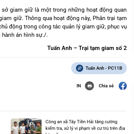
ơ sở giam giữ là một trong những hoạt động quan
 giam giữ. Thông qua hoạt động này, Phân trại tạm
chủ động trong công tác quản lý giam giữ, phục vụ
hi hành án hình sự./.
Tuấn Anh –
Trại tạm giam số 2
Tuấn Anh - PC11B
Chia sẻ
IN
Công an xã Tây Tiền Hải tăng cường
kiểm tra, xử lý vi phạm về cư trú trên địa