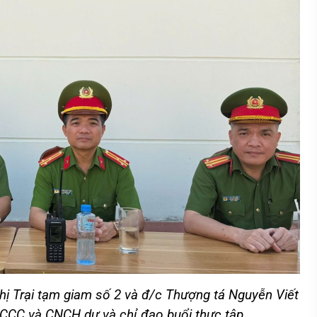
ị Trại tạm giam số 2 và đ/c Thượng tá
Nguyễn Viết
CCC và CNCH dự và chỉ đạo buổi thực tập