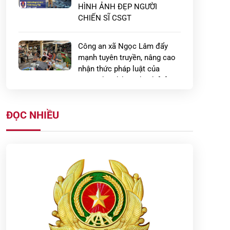
HÌNH ẢNH ĐẸP NGƯỜI
CHIẾN SĨ CSGT
Công an xã Ngọc Lâm đẩy
mạnh tuyên truyền, nâng cao
nhận thức pháp luật của
người dân đối với hành […]
Công an xã Ngọc Lâm tăng
ĐỌC NHIỀU
cường tuyên truyền, hướng
dẫn biện pháp phòng chống
tội phạm trộm, cướp […]
Công an xã Tây Tiền Hải tăng
cường kiểm tra, xử lý vi phạm
về cư trú trên địa bàn xã
Phòng An ninh kinh tế đẩy