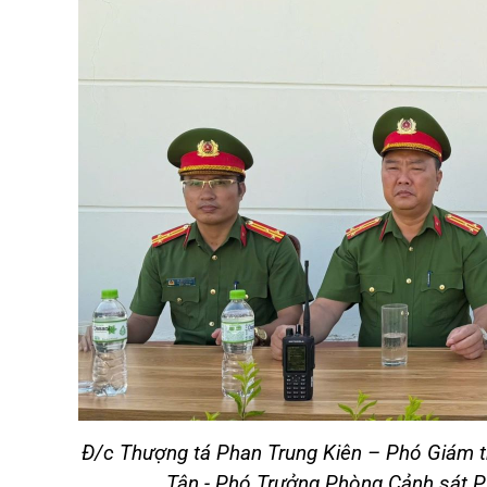
Đ/c Thượng tá Phan Trung Kiên – Phó Giám th
Tân - Phó Trưởng Phòng Cảnh sát P