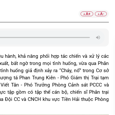
A+
A-
A
A
ều hành, khả năng phối hợp tác chiến và xử lý các
 xuất, bất ngờ trong mọi tình huống, vừa qua Phân
tình huống giả định xảy ra “Cháy, nổ” trong Cơ sở
hượng tá Phan Trung Kiên - Phó Giám thị Trại tạm
Viết Tân - Phó Trưởng Phòng Cảnh sát PCCC và
c tập gồm có tập thể cán bộ, chiến sĩ Phân trại
của Đội CC và CNCH khu vực Tiền Hải thuộc Phòng