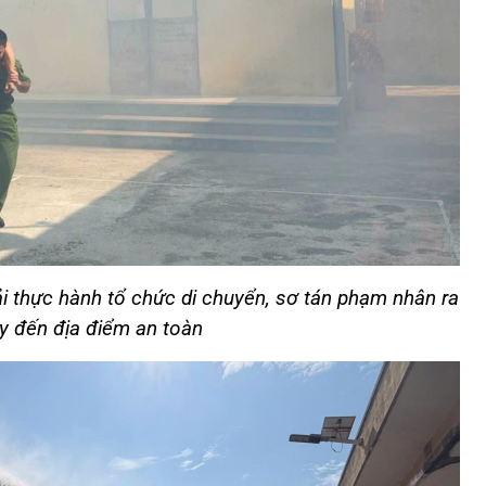
i thực hành tổ chức di chuyển, sơ tán phạm nhân ra
y đến địa điểm an toàn