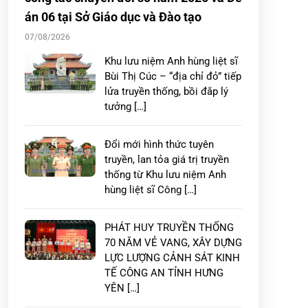
án 06 tại Sở Giáo dục và Đào tạo
07/08/2026
Khu lưu niệm Anh hùng liệt sĩ
Bùi Thị Cúc – “địa chỉ đỏ” tiếp
lửa truyền thống, bồi đắp lý
tưởng […]
Đổi mới hình thức tuyên
truyền, lan tỏa giá trị truyền
thống từ Khu lưu niệm Anh
hùng liệt sĩ Công […]
PHÁT HUY TRUYỀN THỐNG
70 NĂM VẺ VANG, XÂY DỰNG
LỰC LƯỢNG CẢNH SÁT KINH
TẾ CÔNG AN TỈNH HƯNG
YÊN […]