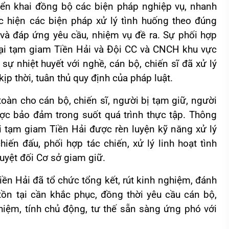
triển khai đồng bộ các biện pháp nghiệp vụ, nhanh
c hiện các biện pháp xử lý tình huống theo đúng
 và đáp ứng yêu cầu, nhiệm vụ đề ra. Sự phối hợp
trại tạm giam Tiền Hải và Đội CC và CNCH khu vực
sự nhiệt huyết với nghề, cán bộ, chiến sĩ đã xử lý
kịp thời, tuân thủ quy định của pháp luật.
toàn cho cán bộ, chiến sĩ, người bị tạm giữ, người
ợc bảo đảm trong suốt quá trình thực tập.
Thông
ại tạm giam Tiền Hải được rèn luyện kỹ năng xử lý
chiến đấu,
phối hợp tác chiến, xử lý linh hoạt tình
uyệt đối
C
ơ sở giam giữ.
iền Hải đã tổ chức tổng kết, rút kinh nghiệm, đánh
tồn tại cần khắc phục, đồng thời yêu cầu cán bộ,
nhiệm, tính chủ động, tư thế sẵn sàng ứng phó với