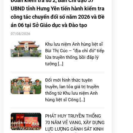
Đoàn kiểm tra số 2, Ban Chỉ đạo 57
UBND tỉnh Hưng Yên tiến hành kiểm tra
công tác chuyển đổi số năm 2026 và Đề
án 06 tại Sở Giáo dục và Đào tạo
07/08/2026
Khu lưu niệm Anh hùng liệt sĩ
Bùi Thị Cúc – “địa chỉ đỏ” tiếp
lửa truyền thống, bồi đắp lý
tưởng […]
Đổi mới hình thức tuyên
truyền, lan tỏa giá trị truyền
thống từ Khu lưu niệm Anh
hùng liệt sĩ Công […]
PHÁT HUY TRUYỀN THỐNG
70 NĂM VẺ VANG, XÂY DỰNG
LỰC LƯỢNG CẢNH SÁT KINH