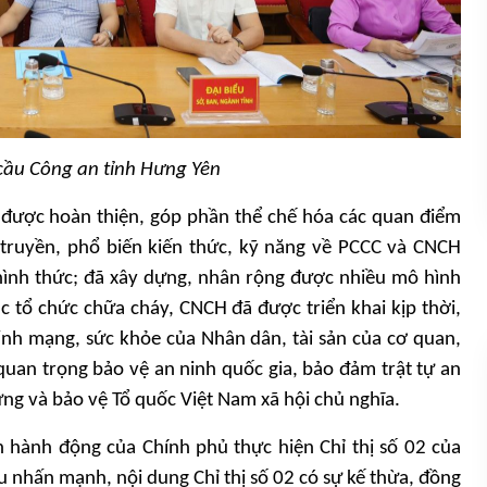
cầu Công an tỉnh Hưng Yên
được hoàn thiện, góp phần thể chế hóa các quan điểm
n truyền, phổ biến kiến thức, kỹ năng về PCCC và CNCH
hình thức; đã xây dựng, nhân rộng được nhiều mô hình
 tổ chức chữa cháy, CNCH đã được triển khai kịp thời,
ính mạng, sức khỏe của Nhân dân, tài sản của cơ quan,
uan trọng bảo vệ an ninh quốc gia, bảo đảm trật tự an
ựng và bảo vệ Tổ quốc Việt Nam xã hội chủ nghĩa.
ình hành động của Chính phủ thực hiện Chỉ thị số 02 của
u nhấn mạnh, nội dung Chỉ thị số 02 có sự kế thừa, đồng