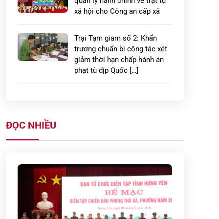
quản lý hành chính về trật tự
xã hội cho Công an cấp xã
Trại Tạm giam số 2: Khẩn
trương chuẩn bị công tác xét
giảm thời hạn chấp hành án
phạt tù dịp Quốc […]
Xây dựng thế trận phòng cháy,
chữa cháy vững chắc từ cơ sở
ở Hưng Yên
ĐỌC NHIỀU
LAN TỎA HÀNH ĐỘNG ĐẸP:
CÔNG AN PHƯỜNG PHỐ
HIẾN GIÚP ĐỠ, ĐƯA CHÁU BÉ
ĐI LẠC TRỞ VỀ TRONG VÒNG
TAY […]
Công an tỉnh Hưng Yên: Quyết