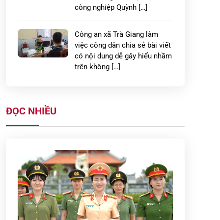
công nghiệp Quỳnh […]
Công an xã Trà Giang làm
việc công dân chia sẻ bài viết
có nội dung dễ gây hiểu nhầm
trên không […]
Công an xã Thái Ninh ra quân
giải tỏa hành lang an toàn
ĐỌC NHIỀU
giao thông và triển khai ký
cam kết chấp […]
Công an xã Đoàn Đào phối
hợp làm sạch dữ liệu đất đai,
góp phần xây dựng chính
quyền số
Nâng cao cảnh giác và các