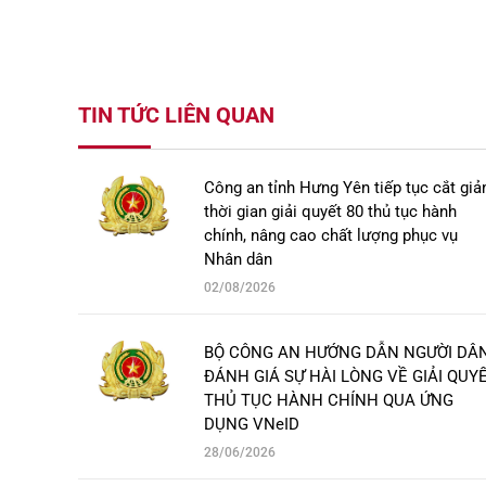
TIN TỨC LIÊN QUAN
Công an tỉnh Hưng Yên tiếp tục cắt gi
thời gian giải quyết 80 thủ tục hành
chính, nâng cao chất lượng phục vụ
Nhân dân
02/08/2026
BỘ CÔNG AN HƯỚNG DẪN NGƯỜI DÂ
ĐÁNH GIÁ SỰ HÀI LÒNG VỀ GIẢI QUY
THỦ TỤC HÀNH CHÍNH QUA ỨNG
DỤNG VNeID
28/06/2026