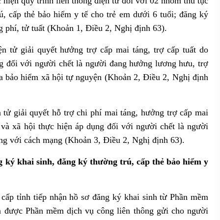
 hiện quy trình liên thông điện tử đối với 02 nhóm thủ tục
ú, cấp thẻ bảo hiểm y tế cho trẻ em dưới 6 tuổi; đăng ký
g phí, tử tuất (Khoản 1, Điều 2, Nghị định 63).
ện tử giải quyết hưởng trợ cấp mai táng, trợ cấp tuất do
g đối với người chết là người đang hưởng lương hưu, trợ
a bảo hiểm xã hội tự nguyện (Khoản 2, Điều 2, Nghị định
n tử giải quyết hỗ trợ chi phí mai táng, hưởng trợ cấp mai
 và xã hội thực hiện áp dụng đối với người chết là người
ng với cách mạng (Khoản 3, Điều 2, Nghị định 63).
ng ký khai sinh, đăng ký thường trú, cấp thẻ bảo hiểm y
h cấp tỉnh tiếp nhận hồ sơ đăng ký khai sinh từ Phần mềm
quả được Phần mềm dịch vụ công liên thông gửi cho người