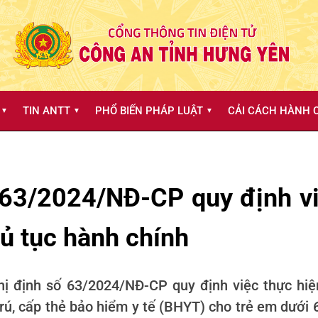
TIN ANTT
PHỔ BIẾN PHÁP LUẬT
CẢI CÁCH HÀNH C
▼
▼
▼
 63/2024/NĐ-CP quy định việ
ủ tục hành chính
ị định số 63/2024/NĐ-CP quy định việc thực hiện
trú, cấp thẻ bảo hiểm y tế (BHYT) cho trẻ em dưới 6