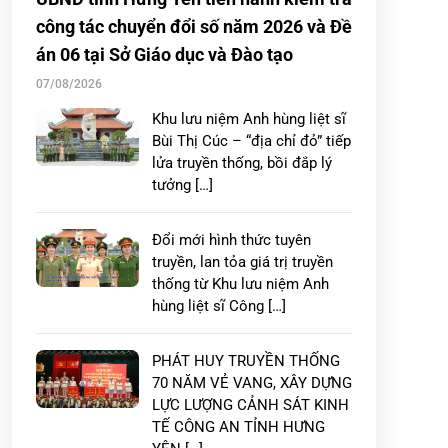
công tác chuyển đổi số năm 2026 và Đề
án 06 tại Sở Giáo dục và Đào tạo
07/08/2026
Khu lưu niệm Anh hùng liệt sĩ
Bùi Thị Cúc – “địa chỉ đỏ” tiếp
lửa truyền thống, bồi đắp lý
tưởng […]
Đổi mới hình thức tuyên
truyền, lan tỏa giá trị truyền
thống từ Khu lưu niệm Anh
hùng liệt sĩ Công […]
PHÁT HUY TRUYỀN THỐNG
70 NĂM VẺ VANG, XÂY DỰNG
LỰC LƯỢNG CẢNH SÁT KINH
TẾ CÔNG AN TỈNH HƯNG