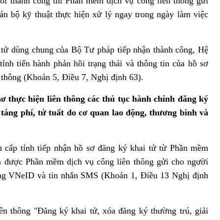
ồi thành công thì Phần mềm dịch vụ công liên thông gửi
án bộ kỹ thuật thực hiện xử lý ngay trong ngày làm việc
n tử dùng chung của Bộ Tư pháp tiếp nhận thành công, Hệ
tỉnh tiến hành phản hồi trạng thái và thông tin của hồ sơ
 thông (Khoản 5, Điều 7, Nghị định 63).
 sơ thực hiện liên thông các thủ tục hành chính đăng ký
 táng phí, tử tuất do cơ quan lao động, thương binh và
nh cấp tỉnh tiếp nhận hồ sơ đăng ký khai tử từ Phần mềm
quả được Phần mềm dịch vụ công liên thông gửi cho người
ng VNeID và tin nhắn SMS (Khoản 1, Điều 13 Nghị định
iên thông "Đăng ký khai tử, xóa đăng ký thường trú, giải