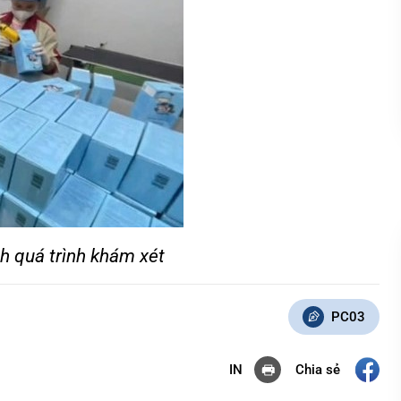
h quá trình khám xét
PC03
Chia sẻ
IN