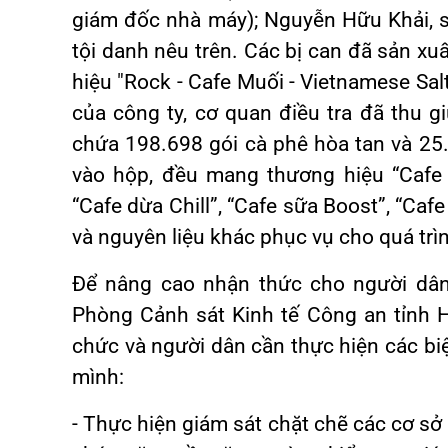
giám đốc nhà máy); Nguyễn Hữu Khải, s
tội danh nêu trên. Các bị can đã sản xu
hiệu "Rock - Cafe Muối - Vietnamese Sal
của công ty, cơ quan điều tra đã thu 
chứa 198.698 gói cà phê hòa tan và 2
vào hộp, đều mang thương hiệu “Cafe 
“Cafe dừa Chill”, “Cafe sữa Boost”, “Ca
và nguyên liệu khác phục vụ cho quá trì
Để nâng cao nhận thức cho người dân
Phòng Cảnh sát Kinh tế Công an tỉnh H
chức và người dân cần thực hiện các biệ
mình:
- Thực hiện giám sát chặt chẽ các cơ sở