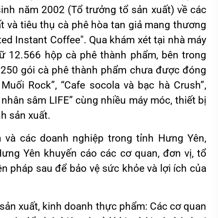
inh năm 2002 (Tổ trưởng tổ sản xuất) về các
ất và tiêu thụ cà phê hòa tan giả mang thương
ted Instant Coffee". Qua khám xét tại nhà máy
giữ 12.566 hộp cà phê thành phẩm, bên trong
5.250 gói cà phê thành phẩm chưa được đóng
Muối Rock”, “Cafe socola và bạc hà Crush”,
fe nhân sâm LIFE” cùng nhiều máy móc, thiết bị
nh sản xuất.
 và các doanh nghiệp trong tỉnh Hưng Yên,
ưng Yên khuyến cáo các cơ quan, đơn vị, tổ
n pháp sau để bảo vệ sức khỏe và lợi ích của
 sản xuất, kinh doanh thực phẩm: Các cơ quan