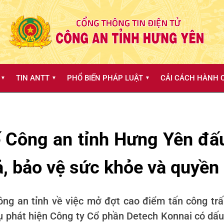
TIN ANTT
PHỔ BIẾN PHÁP LUẬT
CẢI CÁCH HÀNH C
▼
▼
▼
ế Công an tỉnh Hưng Yên đấu
, bảo vệ sức khỏe và quyền 
ông an tỉnh về việc mở đợt cao điểm tấn công trấ
ụ phát hiện Công ty Cổ phần Detech Konnai có dấu 