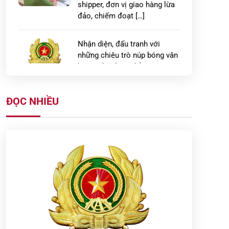
shipper, đơn vị giao hàng lừa
đảo, chiếm đoạt […]
Nhận diện, đấu tranh với
những chiêu trò núp bóng văn
học, nghệ thuật để xuyên tạc
lịch sử, chống […]
ĐỌC NHIỀU
Khu lưu niệm Anh hùng liệt sĩ
Bùi Thị Cúc – “địa chỉ đỏ” tiếp
lửa truyền thống, bồi đắp lý
tưởng […]
Đổi mới hình thức tuyên
truyền, lan tỏa giá trị truyền
thống từ Khu lưu niệm Anh
hùng liệt sĩ Công […]