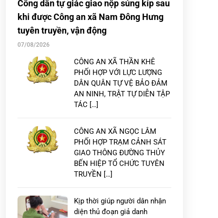
Công dân tự giác giao nộp súng kíp sau
khi được Công an xã Nam Đông Hưng
tuyên truyền, vận động
07/08/2026
CÔNG AN XÃ THẦN KHÊ
PHỐI HỢP VỚI LỰC LƯỢNG
DÂN QUÂN TỰ VỆ BẢO ĐẢM
AN NINH, TRẬT TỰ DIỄN TẬP
TÁC […]
CÔNG AN XÃ NGỌC LÂM
PHỐI HỢP TRẠM CẢNH SÁT
GIAO THÔNG ĐƯỜNG THỦY
BẾN HIỆP TỔ CHỨC TUYÊN
TRUYỀN […]
Kịp thời giúp người dân nhận
diện thủ đoạn giả danh