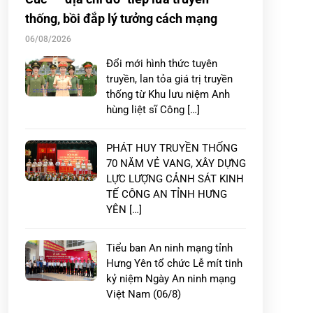
thống, bồi đắp lý tưởng cách mạng
06/08/2026
Đổi mới hình thức tuyên
truyền, lan tỏa giá trị truyền
thống từ Khu lưu niệm Anh
hùng liệt sĩ Công […]
PHÁT HUY TRUYỀN THỐNG
70 NĂM VẺ VANG, XÂY DỰNG
LỰC LƯỢNG CẢNH SÁT KINH
TẾ CÔNG AN TỈNH HƯNG
YÊN […]
Tiểu ban An ninh mạng tỉnh
Hưng Yên tổ chức Lễ mít tinh
kỷ niệm Ngày An ninh mạng
Việt Nam (06/8)