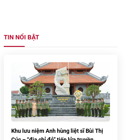
TIN NỔI BẬT
Khu lưu niệm Anh hùng liệt sĩ Bùi Thị
Cúc – “địa chỉ đỏ” tiếp lửa truyền