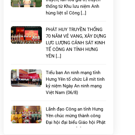
thống từ Khu lưu niệm Anh
hùng liệt sĩ Công […]
PHÁT HUY TRUYỀN THỐNG
70 NĂM VẺ VANG, XÂY DỰNG
LỰC LƯỢNG CẢNH SÁT KINH
TẾ CÔNG AN TỈNH HƯNG
YÊN […]
Tiểu ban An ninh mạng tỉnh
Hưng Yên tổ chức Lễ mít tinh
kỷ niệm Ngày An ninh mạng
Việt Nam (06/8)
Lãnh đạo Công an tỉnh Hưng
Yên chúc mừng thành công
Đại hội đại biểu Giáo hội Phật
giáo Việt Nam […]