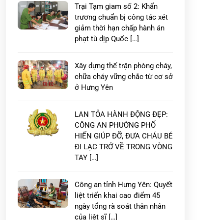
Trại Tạm giam số 2: Khẩn
trương chuẩn bị công tác xét
giảm thời hạn chấp hành án
phạt tù dịp Quốc […]
Xây dựng thế trận phòng cháy,
chữa cháy vững chắc từ cơ sở
ở Hưng Yên
LAN TỎA HÀNH ĐỘNG ĐẸP:
CÔNG AN PHƯỜNG PHỐ
HIẾN GIÚP ĐỠ, ĐƯA CHÁU BÉ
ĐI LẠC TRỞ VỀ TRONG VÒNG
TAY […]
Công an tỉnh Hưng Yên: Quyết
liệt triển khai cao điểm 45
ngày tổng rà soát thân nhân
của liệt sĩ […]