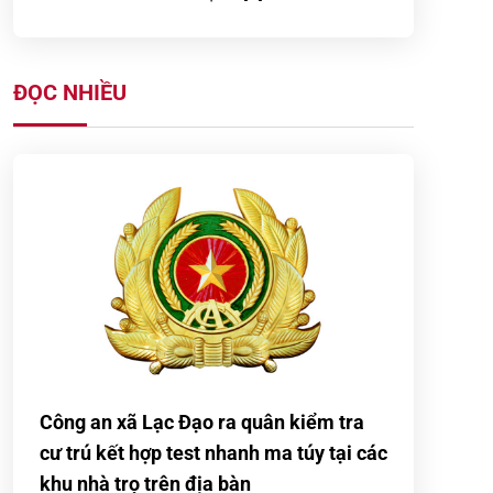
Công dân tự giác giao nộp
súng kíp sau khi được Công
ĐỌC NHIỀU
an xã Nam Đông Hưng tuyên
truyền, vận động
CÔNG AN XÃ THẦN KHÊ
PHỐI HỢP VỚI LỰC LƯỢNG
DÂN QUÂN TỰ VỆ BẢO ĐẢM
AN NINH, TRẬT TỰ DIỄN TẬP
TÁC […]
CÔNG AN XÃ NGỌC LÂM
PHỐI HỢP TRẠM CẢNH SÁT
GIAO THÔNG ĐƯỜNG THỦY
BẾN HIỆP TỔ CHỨC TUYÊN
Công an xã Lạc Đạo ra quân kiểm tra
TRUYỀN […]
cư trú kết hợp test nhanh ma túy tại các
khu nhà trọ trên địa bàn