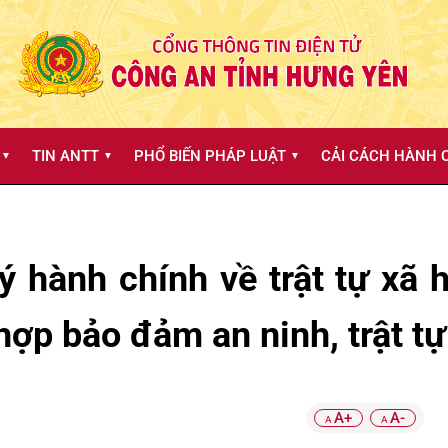
TIN ANTT
PHỔ BIẾN PHÁP LUẬT
CẢI CÁCH HÀNH C
▼
▼
▼
 hành chính về trật tự xã h
hợp bảo đảm an ninh, trật tự
A+
A-
A
A