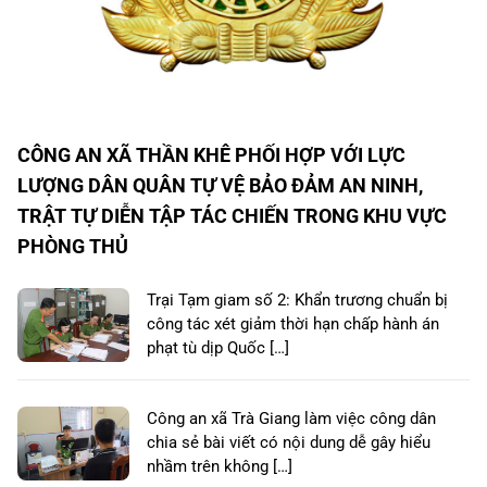
CÔNG AN XÃ THẦN KHÊ PHỐI HỢP VỚI LỰC
LƯỢNG DÂN QUÂN TỰ VỆ BẢO ĐẢM AN NINH,
TRẬT TỰ DIỄN TẬP TÁC CHIẾN TRONG KHU VỰC
PHÒNG THỦ
Trại Tạm giam số 2: Khẩn trương chuẩn bị
công tác xét giảm thời hạn chấp hành án
phạt tù dịp Quốc […]
Công an xã Trà Giang làm việc công dân
chia sẻ bài viết có nội dung dễ gây hiểu
nhầm trên không […]