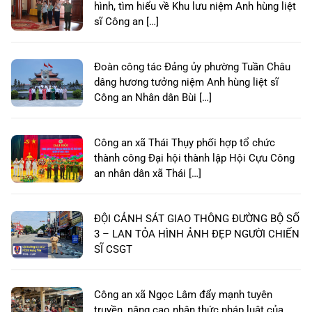
hình, tìm hiểu về Khu lưu niệm Anh hùng liệt
sĩ Công an […]
Đoàn công tác Đảng ủy phường Tuần Châu
dâng hương tưởng niệm Anh hùng liệt sĩ
Công an Nhân dân Bùi […]
Công an xã Thái Thụy phối hợp tổ chức
thành công Đại hội thành lập Hội Cựu Công
an nhân dân xã Thái […]
ĐỘI CẢNH SÁT GIAO THÔNG ĐƯỜNG BỘ SỐ
3 – LAN TỎA HÌNH ẢNH ĐẸP NGƯỜI CHIẾN
SĨ CSGT
Công an xã Ngọc Lâm đẩy mạnh tuyên
truyền, nâng cao nhận thức pháp luật của