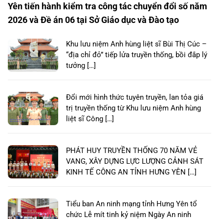
Yên tiến hành kiểm tra công tác chuyển đổi số năm
2026 và Đề án 06 tại Sở Giáo dục và Đào tạo
Khu lưu niệm Anh hùng liệt sĩ Bùi Thị Cúc –
“địa chỉ đỏ” tiếp lửa truyền thống, bồi đắp lý
tưởng […]
Đổi mới hình thức tuyên truyền, lan tỏa giá
trị truyền thống từ Khu lưu niệm Anh hùng
liệt sĩ Công […]
PHÁT HUY TRUYỀN THỐNG 70 NĂM VẺ
VANG, XÂY DỰNG LỰC LƯỢNG CẢNH SÁT
KINH TẾ CÔNG AN TỈNH HƯNG YÊN […]
Tiểu ban An ninh mạng tỉnh Hưng Yên tổ
chức Lễ mít tinh kỷ niệm Ngày An ninh